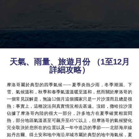
天氣、雨量、旅遊月份 （1至12月
詳細攻略）
摩洛哥屬於典型的四季氣候——夏季炎熱少雨，冬季潮濕、下
雪、氣候溫和，秋季和春季氣溫溫暖至溫和，然而關於摩洛哥的
一個常見誤解是，無論12個月這個國家只是一片沙漠而且總是很
熱；事實上，這種說法與真實情況相去甚遠。沒錯，撒哈拉沙漠
佔據了摩洛哥內陸的很大一部分，許多地方在夏季確實相當悶
熱，部分地區氣溫甚至可飆升至45°C以上，但摩洛哥的氣候變化
完全取決於您所在的位置以及一年中造訪的季節——北部海岸線
如丹吉爾、得土安和地中海沿岸城市屬於典型的地中海氣候，夏