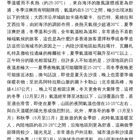
季溫暖而不炙熱（約25-30°C），來自海洋的微風讓體感更為舒
適，冬季涼爽而有明顯降雨，氣溫約在8-15°C之間，極少出現冰點
以下的情況；大西洋沿岸城鎮如卡薩布蘭卡、拉巴特、索維拉和
艾西拉等，由於海洋的調節作用，炎熱天氣很少超過30°C，夏季
涼爽舒適，冬季溫和少雨，全年氣溫較為溫和，非常適合不喜歡
極端氣候的旅客，這也是為什麼許多香港旅客選擇秋季或春季造
訪這些沿海城市的原因之一；內陸沙漠地區如馬拉喀什、瓦爾札
札特及撒哈拉邊緣的梅爾祖卡，夏季氣溫雖可飆升至40°C以上，
正午時分的陽光相當猛烈，但許多人不知道的是，沙漠地區的日
夜溫差極大——夏季夜晚氣溫可能驟降至15-20°C，而冬季夜晚更
可能接近冰點，換句話說，即使是夏天去沙漠，晚上也需要準備
保暖衣物；至於高阿特拉斯山脈的圖卜卡勒山（北非最高峰，海
拔4,167公尺），晚上可是相當涼爽，冬天更會有大量降雪，這裡
的冬季（12月至2月）氣溫經常降至冰點以下，山頂覆蓋白雪，甚
至適合滑雪，即使在夏季，山區的夜間氣溫也僅在10-15°C左右，
與白天溫暖的陽光形成強烈對比。此外，摩洛哥的春季（3月至5
月）和秋季（9月至11月）是旅遊的黃金季節，此時氣溫溫暖宜
人，內陸地區約在20-28°C之間，沿海地區則更為舒適，這兩個季
節降雨較少，陽光充足，非常適合戶外活動、城市漫步和沙漠露
營；而冬季（12月至2月）沿海城市仍然溫和，但山區和內陸會變