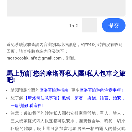
提交
=
1 + 2
避免系統誤將查詢內容識別為垃圾訊息，如在48小時內沒有收到
回覆，請直接將查詢內容發送至：
moroccohk.info@gmail.com，謝謝。
馬上預訂您的摩洛哥私人團/私人包車之旅
吧!
請閱讀最全面的
摩洛哥旅遊指南
!
更多
摩洛哥旅遊的注意事項
﹗
想了解
【摩洛哥注意事項】氣候、穿著、換錢、語言、治安，
一篇讀懂! 看這裡!
注意：參加我們的沙漠私人團都安排豪華營地，單人、雙人，
三人或家庭式四人帳篷都可以安排，團費包含早、晚餐，騎乘
駱駝的體驗，晚上還可參加當地原居民—柏柏爾人的營火晚