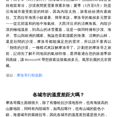
得相當寒冷，沙漠夜間更需要厚重衣物；夏季（6月至8月）則是
沿海城市最受歡迎的時節，因為內陸太熱，旅客紛紛湧向索維
拉、艾西拉等海濱小鎮避暑。簡單來說，摩洛哥的氣候多元豐富
——從北部溫和的地中海氣候、大西洋沿岸的涼爽海風、內陸沙
漠的極端溫差，到高山的冰雪覆蓋，這是一個同時擁有沙漠、海
岸、雪山與綠洲的國家。無論您喜歡溫暖的海灘、涼爽的山林，
還是壯闊的沙漠，摩洛哥都能滿足您的需求，所以請不要再以
「熱情的沙漠」一種模式來誤解摩洛哥了。計劃您的摩洛哥之旅
前，記得先了解不同地區的氣候特徵，選擇最適合您的旅遊季節
與路線，讓 MoroccoHK 帶您探索這個氣候多元、風景壯麗的北非寶
藏。
連結：
摩洛哥行程規劃
各城市的溫度差距大嗎？
摩洛哥國土面積很大，除了有撒哈拉沙漠地形外，也有海拔高的
山脈地區，同時有內陸城市，如馬拉喀什，也有山城的藍色小
鎮，海邊城市的索維拉等，因此各城市的溫度差別還是很大的，