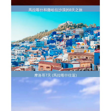
馬拉喀什和撒哈拉沙漠的8天之旅
摩洛哥7天 (馬拉喀什往返)