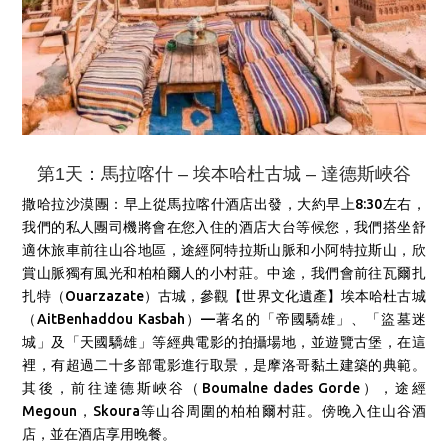
第1天：馬拉喀什 – 埃本哈杜古城 – 達德斯峽谷
撒哈拉沙漠團：早上從馬拉喀什酒店出發，大約早上8:30左右，
我們的私人團司機將會在您入住的酒店大台等候您，我們搭坐舒
適休旅車前往山谷地區，途經阿特拉斯山脈和小阿特拉斯山，欣
賞山脈獨有風光和柏柏爾人的小村莊。中途，我們會前往瓦爾扎
扎特（Ouarzazate）古城，參觀【世界文化遺產】埃本哈杜古城
（AitBenhaddou Kasbah）—著名的「帝國驕雄」、「盜墓迷
城」及「天國驕雄」等經典電影的拍攝場地，並遊覽古堡，
在這
裡，有超過二十多部電影進行取景，
是摩洛哥黏土建築的典範
。
其後，前往達德斯峽谷（Boumalne dades Gorde），途經
Megoun，Skoura等山谷周圍的柏柏爾村莊。傍晚入住山谷酒
店，並在酒店享用晚餐。