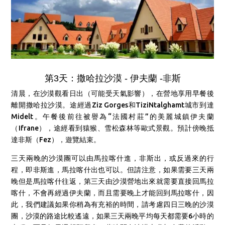
第3天：撒哈拉沙漠 - 伊夫蘭 -非斯
清晨，在沙漠觀看日出（可能受天氣影響），在營地享用早餐後
離開撒哈拉沙漠。途經過Ziz Gorges和TiziNtalghamt城市到達
Midelt。午餐後前往被譽為“法國村莊”的美麗城鎮伊夫蘭
（Ifrane），途經看到猿猴、雪松森林等歐式景觀。預計傍晚抵
達非斯（Fez），遊覽結束。
三天兩晚的沙漠團可以由馬拉喀什進，非斯出，或反過來的行
程，即非斯進，馬拉喀什出也可以。但請注意，如果需要三天兩
晚但是馬拉喀什往返，第三天由沙漠營地出來就需要直接回馬拉
喀什，不會再經過伊夫蘭，而且需要晚上才能回到馬拉喀什，因
此，我們建議
如果你稍為有充裕的時間，請考慮四日三晚的沙漠
團，沙漠的路途比較遙遠，如果三天兩晚平均每天都需要6小時的