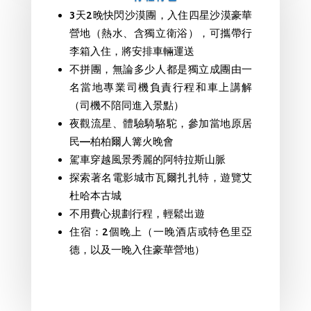
3天2晚快閃沙漠團，
入住四星沙漠豪華
營地（熱水、含獨立衛浴），可攜帶行
李箱入住，將安排車輛運送
不拼團，無論多少人都是獨立成團由一
名當地專業司機負責行程和車上講解
（司機不陪同進入景點）
夜觀流星、體驗騎駱駝，參加當地原居
民—柏柏爾人篝火晚會
駕車穿越風景秀麗的阿特拉斯山脈
探索著名電影城市瓦爾扎扎特，遊覽艾
杜哈本古城
不用費心規劃行程，輕鬆出遊
住宿：2個晚上（一晚酒店或特色里亞
德，以及一晚入住豪華營地）