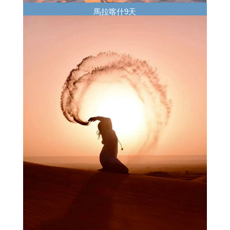
馬拉喀什9天