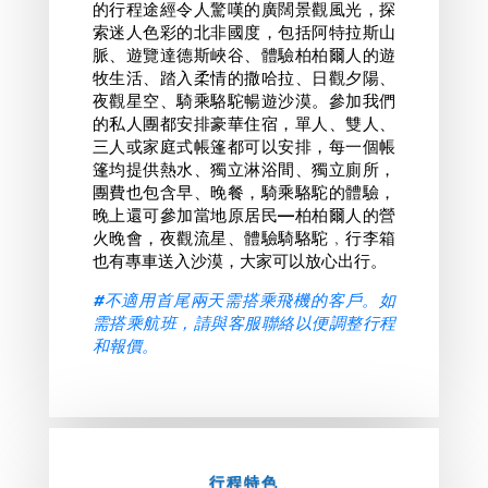
的行程途經令人驚嘆的廣闊景觀風光，探
索迷人色彩的北非國度，包括阿特拉斯山
脈、遊覽達德斯峽谷、體驗柏柏爾人的遊
牧生活、踏入柔情的撒哈拉、日觀夕陽、
夜觀星空、騎乘駱駝暢遊沙漠。
參加我們
的私人團都安排豪華住宿，單人、雙人、
三人或家庭式帳篷都可以安排，每一個帳
篷均提供熱水、
獨立淋浴間、獨立廁所，
團費也包含早、晚餐，騎乘駱駝的體驗，
晚上還可參加當地原居民—柏柏爾人的營
火晚會，夜觀流星、體驗騎駱駝﹐行李箱
也有專車送入沙漠，大家可以放心出行。
#不適用首尾兩天需搭乘飛機的客戶。如
需搭乘航班，請與客服聯絡以便調整行程
和報價。
行程特色