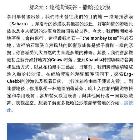
第2天：達德斯峽谷 - 撒哈拉沙漠
享用早餐後出發，我們將出發往我們的目的地 — 撒哈拉沙漠
（Sahara），
摩洛哥的沙漠以其無盡的沙丘、好客熱情的游牧民
族以及令人驚訝的沙漠奇景而聞名於世界。今天，我們離開峽谷
地區後，會向東行，途徑
參觀奇石—“the monkey toes”的岩石
地，這裡的石頭受自然風蝕的影響形成像是猴子腳趾一樣的形
勢，你會感受到大自然旳力量是多麼的神奇。其後，我們會參觀
最初是蘇丹奴隸地方的Gnawi村落，並到Khamlia村體驗獨特音樂
和生活方式，以及柏柏爾手工藝品。日落前，我們將
體驗騎駱駝
進入撒哈拉沙漠。在經驗豐富的駱駝嚮導陪同下，探索Erg-
Chebbi的沙海以及觀看日落。（行李箱將由車子運送入營）。到
達營地後，你用享受一杯地道的薄荷茶，晚上
入住柏柏爾游牧帳
篷和享用晚餐，參加營火歡迎晚會，與其他同行者一同載歌載
舞、夜觀星空。
想要了解更多撒哈拉沙漠豪華營地的介紹，
請按
此
。