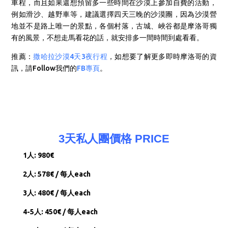
車程，而且如果還想預留多一些時間在沙漠上參加自費的活動，
例如滑沙、越野車等，建議選擇四天三晚的沙漠團，因為
沙漠營
地並不是路上唯一的景點，各個村落，古城、峽谷都是摩洛哥獨
有的風景，不想走馬看花的話，就安排多一間時間到處看看。
推薦：
撒哈拉沙漠4天3夜行程
，如想要了解
更多即時摩洛哥的資
訊，請Follow我們的
FB專頁
。
3天私人團價格 PRICE
1人: 980€
2人: 578€ / 每人each
3人: 480€ / 每人each
4-5人: 450€ / 每人each