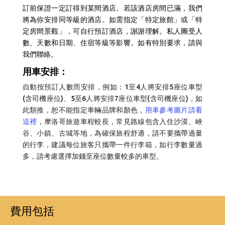
訂前保證一定訂得到某間酒店。若該酒店房間已滿，我們
將為你安排同等級的酒店。如需指定「特定旅館」或「特
定房間景觀」，可自行預訂酒店，謝謝理解。
私人團受人
數、天數和日期、住宿等級等影響。如有特別要求，請與
我們聯絡。
用車安排：
自動按預訂人數而安排，例如：1至4人將安排5座位車型
(含司機座位)、5至6人將安排7座位車型(含司機座位)，如
此類推，恕不能指定車輛品牌和顏色，
用車參考圖片請看
這裡
，摩洛哥旅遊車程較長，常見路線包含入住沙漠、峽
谷、小鎮、古城等地，為確保旅程舒適，請不要攜帶過量
的行李，建議每位旅客只攜帶一件行李箱，如行李數量過
多，請考慮選擇加錢至座位數量較多的車型。
費用包括