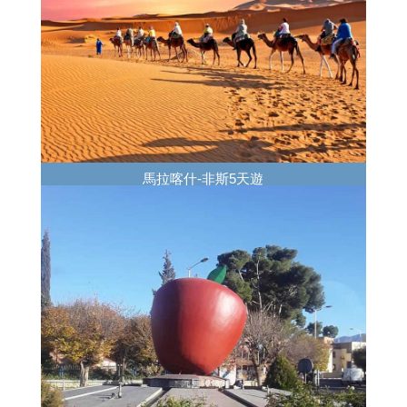
馬拉喀什-非斯5天遊