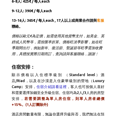
6-8人: 425€ / 每人each
9-12人: 390€ / 每人each
13-16人: 365€ / 每人each ,
17人以上或商業合作請與
客服
聯絡。
價格以歐元€為定價，如需使用其他貨幣支付，如美金、英
鎊或人民幣等，需按匯率折算。價格旺淡季影響，如在旺
季期間出行，例如新年、復活節、聖誕節等旺季需加收費
用，具體按實際日期而訂，查詢請與客服聯絡，謝謝﹗
住宿安排：
顯示價格以入住標準級別 （Standard level）酒
店/Riad，以及在沙漠是入住豪華級別的營地（Luxury
Camp）安排，
住宿介紹請看這裡
，客人也可按個人喜好
和需要選擇加錢至全升級住宿。住宿均為2人/3人房的房型
安排，
若需要調整為單人房住宿，則單人房者總價
+15%。(1人訂團除外)
酒店房間數量有限，無論你選擇升級與否，我們無法在預