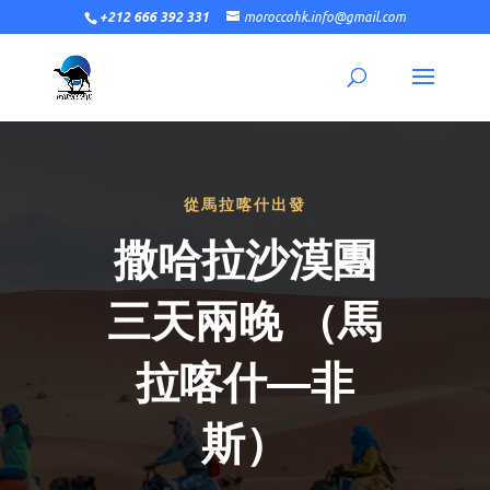
+212 666 392 331
moroccohk.info@gmail.com
從馬拉喀什出發
撒哈拉沙漠團
三天兩晚 （馬
拉喀什—非
斯）