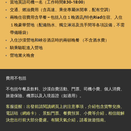
當地英語司機一名
（工作時間8:30-18:00）
交通、燃油費用（含高速、乘坐專屬休閒車，配有空調）
兩晚住宿費用含早餐 – 包括入住１晚酒店/特色Riad住宿、入住
１晚豪華營地（配備熱水、獨立淋浴及洗手間等各項設備，不需
帶備睡袋）
入住沙漠營地和峽谷酒店時的兩頓晚餐 （不含酒水費）
騎乘駱駝進入營地
營地篝火晚會
費用不包括
不包括午餐及飲料、沙漠自費活動、門票、司機小費、個人消費、
旅遊保險、機票以及入境簽證（如適用）。
客服提醒：出發前請閱讀網頁上的注意事項，介紹包含貨幣兌換、
電話咭（網絡卡）、景點門票、餐費預算、小費等介紹，相信能解
決您出行前大部分憂慮。有關天氣介紹，請看旅遊指南。