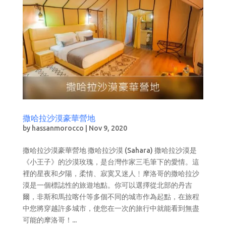
撒哈拉沙漠豪華營地
by
hassanmorocco
|
Nov 9, 2020
撒哈拉沙漠豪華營地 撒哈拉沙漠 (Sahara) 撒哈拉沙漠是
《小王子》的沙漠玫瑰，是台灣作家三毛筆下的愛情。這
裡的星夜和夕陽，柔情、寂寞又迷人﹗摩洛哥的撒哈拉沙
漠是一個標誌性的旅遊地點。你可以選擇從北部的丹吉
爾，非斯和馬拉喀什等多個不同的城市作為起點，在旅程
中您將穿越許多城市，使您在一次的旅行中就能看到無盡
可能的摩洛哥！...