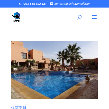
+212 666 392 331
moroccohk.info@gmail.com
住宿安排