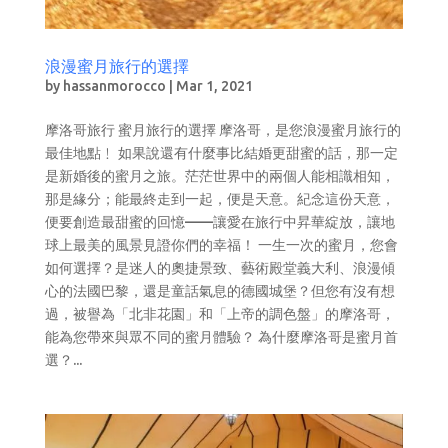
浪漫蜜月旅行的選擇
by
hassanmorocco
|
Mar 1, 2021
摩洛哥旅行 蜜月旅行的選擇 摩洛哥，是您浪漫蜜月旅行的
最佳地點﹗ 如果說還有什麼事比結婚更甜蜜的話，那一定
是新婚後的蜜月之旅。茫茫世界中的兩個人能相識相知，
那是緣分；能最終走到一起，便是天意。紀念這份天意，
便要創造最甜蜜的回憶——讓愛在旅行中昇華綻放，讓地
球上最美的風景見證你們的幸福！ 一生一次的蜜月，您會
如何選擇？是迷人的奧捷景致、藝術殿堂義大利、浪漫傾
心的法國巴黎，還是童話氣息的德國城堡？但您有沒有想
過，被譽為「北非花園」和「上帝的調色盤」的摩洛哥，
能為您帶來與眾不同的蜜月體驗？ 為什麼摩洛哥是蜜月首
選？...