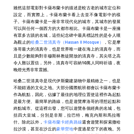
雖然這部電影對卡薩布蘭卡的描述是較古老的城市定位和
設定，而實際上，卡薩布蘭卡看上去並不像電影中的樣
子。卡薩布蘭卡是一座非常現代化的城市，其城市的發展
可以與任何一個西方的大都市相比。卡薩布蘭卡是一座擁
有眾多古蹟的名城，這些紀念碑中最具標誌性的是令人嘆
為觀止的
哈桑二世清真寺（
Hassan II Mosque
）
，它是
摩
洛哥最大的清真寺，也是世界唯一建在海上的清真寺，而
且是少數能夠對非穆斯林教徒開放的清真寺，其尖塔之高
令人難以置信，另外，清真寺可容納10萬人同時祈禱，夜
晚燈光秀非常震撼。
哈桑二世清真寺是現代伊斯蘭建築物中最精緻之一，也是
不能錯過的文化之地。大部分國際航班都會以卡薩布蘭卡
作為航點，因此，佔據了最佳的地理位置使這裡作為起點
是最方便、最簡單的路線，也是遊覽摩洛哥的理想起點和
終點城市。從這裡出發，您可以遊覽各個經典的名城，包
括四大皇城，分別是非斯，拉巴特，梅克内斯和馬拉喀
什。除此以外，
卡薩布蘭卡經典路線
還會遊覽和探索撒哈
拉沙漠，甚至在沙丘的
豪華營地
中度過星空下的夜晚。另