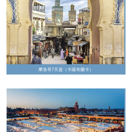
摩洛哥7天遊（卡薩布蘭卡）