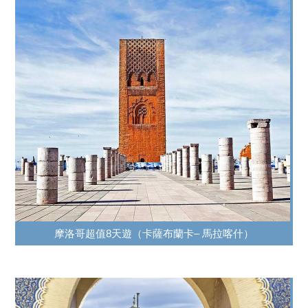
摩洛哥超值8天遊（卡薩布蘭卡– 馬拉喀什）