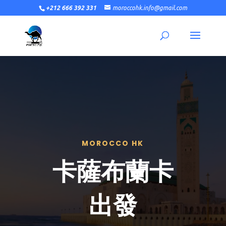
+212 666 392 331
moroccohk.info@gmail.com
MOROCCO HK
卡薩布蘭卡
出發