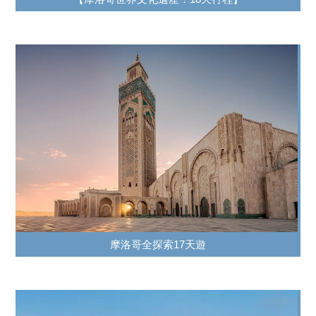
摩洛哥全探索17天遊