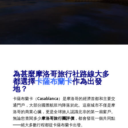
為甚麼摩洛哥旅行社路線大多
都選擇
卡薩布蘭卡
作為出發
地？
卡薩布蘭卡（Casablanca）是摩洛哥的經濟首都和主要交
通門戶，大部分國際航班均降落於此。這座城市不僅是摩
洛哥的商業心臟，更是全球旅人認識北非的第一扇窗戶。
無論您查閱多少
摩洛哥旅行團評價
，都會發現一個共同點
——絕大多數行程都從卡薩布蘭卡出發。