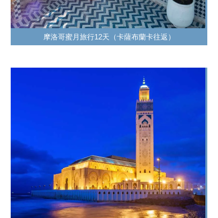
摩洛哥蜜月旅行12天（卡薩布蘭卡往返）