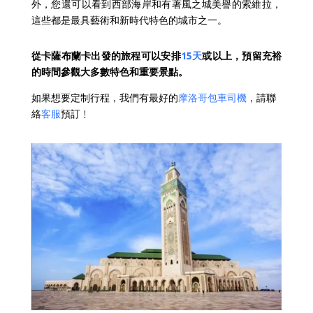
外，您還可以看到西部海岸和有著風之城美譽的索維拉，
這些都是最具藝術和新時代特色的城市之一。
從
卡薩布蘭卡出發的旅程可以安排
15天
或以上，預留充裕
的時間參觀大多數特色和重要景點
。
如果想要定制行程，我們有最好的
摩洛哥包車司機
，請聯
絡
客服
預訂﹗