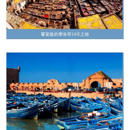
饗宴級的摩洛哥14天之旅