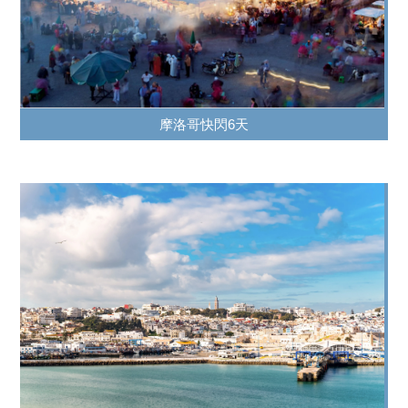
摩洛哥快閃6天