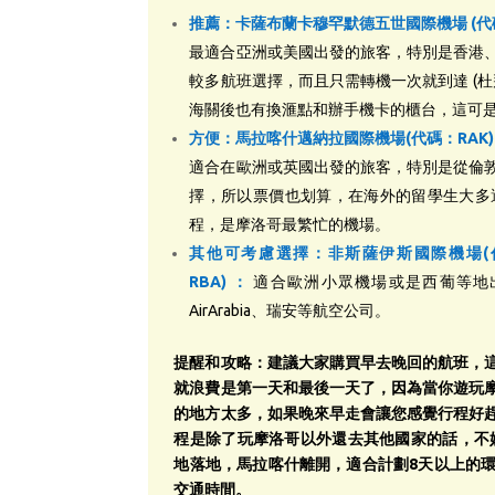
推薦：卡薩布蘭卡穆罕默德五世國際機場 (代碼
最適合亞洲或美國出發的旅客，特別是香港
較多航班選擇，而且只需轉機一次就到達 (杜
海關後也有換滙點和辦手機卡的櫃台，這可
方便：馬拉喀什邁納拉國際機場(代碼：RAK)
適合在歐洲或英國出發的旅客，特別是從倫
擇，所以票價也划算，在海外的留學生大多
程，是摩洛哥最繁忙的機場。
其他可考慮選擇：非斯薩伊斯國際機場(代
RBA)
：
適合歐洲小眾機場或是西葡等地
AirArabia、瑞安等航空公司。
提醒和
攻略
：建議大家購買早去晚回的航班，
就浪費是第一天和最後一天了，因為當你遊玩
的地方太多，如果晚來早走會讓您感覺行程好
程是除了玩摩洛哥以外還去其他國家的話，不妨
地落地，馬拉喀什離開，適合計劃8天以上的
交通時間。