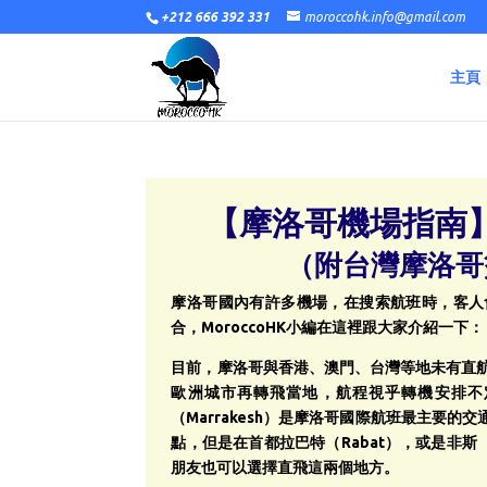
+212 666 392 331
moroccohk.info@gmail.com
主頁
【摩洛哥機場指南
（附台灣摩洛哥
摩洛哥國內有許多機場，在搜索航班時，客人
合，MoroccoHK小編在這裡跟大家介紹一下：
目前，摩洛哥與香港、澳門、台灣等地未有直
歐洲城市再轉飛當地，航程視乎轉機安排不定。
（Marrakesh）是摩洛哥國際航班最主要
點，但是在首都拉巴特（Rabat），或是非斯
朋友也可以選擇直飛這兩個地方。