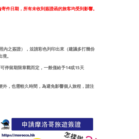
論寄件日期，所有未收到簽證函的旅客均受到影響。
般黏貼於護照內之簽證），並請彩色列印出來（建議多打幾份
出境。
停留期限章戳而定，一般僅給予14或15天
便外，也需較久時間，為避免影響個人旅程，請注
 摩洛哥旅行社