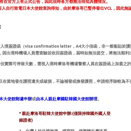
有在官方上有正式公告，因此現時各方都無法得知具體情況。
客人自行致電日本大使館查詢得知，由於摩洛哥已暫停發出VCL，因此無
：
簽證函（visa confirmation letter，A4大小信函，非一
，因出境時機場人員需查驗並收回簽證函，屆時如無法提交，將無法順利
但實際可停留天數，需視入境時摩洛哥機場警察人員在簽證函上加蓋之許可
旦在當地發生護照遺失或破損，不論補發或換發護照，申請程序除較為不
本大使館郵遞申辦
或
由本人親赴摩國駐韓國大使館辦理
。
– 摩洛哥行程 –
* 親赴摩
洛哥
駐韓大使館申辦:(僅限持韓國外國人登
錄證者)