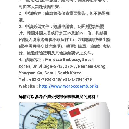
1、台灣人於赴韓旅遊、經商時，倘擬轉赴摩洛哥，
可由本人親赴該館申辦。
2、申辦時程：由該館依個案當面復告，但不保證獲
准。
件
3、申請必備文件：簽證申請書、2張護照規格照
片、韓國外國人登錄證之正本及影本一份、具結書
填
(保證入境摩洛哥後不非法打工)、在職證明或學生證
訂
(學生需另提交財力證明)、機票訂購單、旅館訂房紀
錄、旅遊保險證明及其他該館要求之文件。
4、該館名址：Morocco Embassy, South
Korea,
Un Village-S-15, 270-3, Hannam-Dong,
Yongsan-Gu, Seoul, South Korea
Tel：+82-2-7936-249/ +82-2-7941479
Website：
http://www.moroccoemb.or.kr
詳情可以參考台灣外交部領事事務局的資料﹗
客
摩洛哥旅行-摩洛哥旅行指南 – 摩洛
哥行程 摩洛哥旅行社