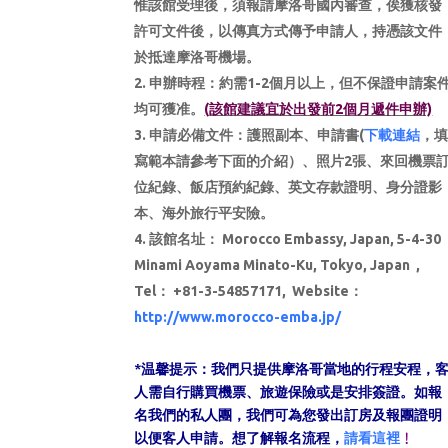
惟該館受理後，須報請摩洛哥國內審查，俟獲核發
許可文件後，以傳真方式傳予申請人，持憑該文件
於抵達摩洛哥機場。
申辦時程：約需1-2個月以上，但不保證申請案
均可獲准。
(該館建議宜於出發前2個月遞件申辦)
申請必備文件：護照副本、申請書(
下載連結
，
寫範本請參考下面的介紹）、照片2張、來回機票
位紀錄、飯店預約紀錄、英文存款證明、身分證影
本、海外旅行平安險。
該館名址： Morocco Embassy, Japan,
5-4-30
Minami Aoyama Minato-Ku, Tokyo, Japan ,
Tel： +81-3-54857171, Website：
http://www.morocco-emba.jp/
摩洛哥旅行-摩洛哥旅行指南 – 摩洛
*
温馨提示：我們只提供摩洛哥當地的行程安程，
哥行程 – 摩洛哥旅行社
人需自行購買機票、旅遊保險或是安排簽證。如報
名我們的私人團，我們可為您發出訂房及報團證明
以便客人申請。想了解報名流程，
請看這裡
﹗