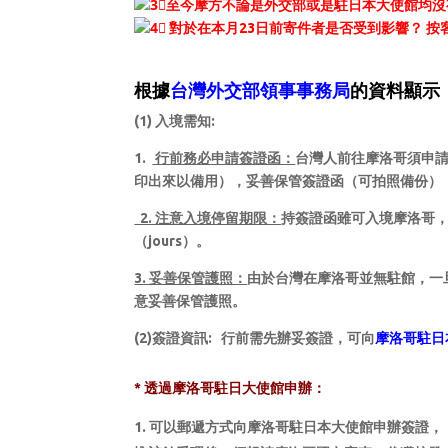
至今摩方不論是外交部或是駐日本大使館均沒
對於在本月23日前寄件者是否受到影響？
按
根據
台灣外交部領事事務局
的資料顯示
(1) 入境需知:
1.
行前務必申請簽證函：
台灣人前往摩洛哥須申請入境
印出來以備用），妥善保管簽證函（可拍照備份）
2. 注意入境停留期限：
持簽證函雖可入境摩洛哥，
（jours）。
3. 妥善保管護照：
由於台灣在摩洛哥並無駐館，一
意妥善保管護照。
(2)簽證資訊:
行前需先辦妥簽證，可向
摩洛哥駐日
* 透過摩洛哥駐日大使館申辦：
可以郵遞方式向摩洛哥駐日本大使館申辦簽證，