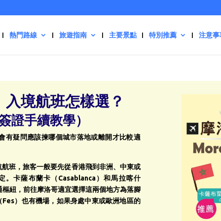
熱門路線
旅遊指南
主要景點
特別推薦
注意事
】入境航班怎樣選？
簽證手續教學）
會有疑問應該揀哪個城市落地或離開才比較適
航航班，旅客一般要先從香港飛到非洲、中東或
卡薩布蘭卡（Casablanca）和馬拉喀什
的交通樞紐，前往摩洛哥適宜選擇這兩個地方為落腳
（Fes）也有機場，如果身處中東或歐洲地區的