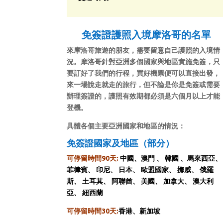
免簽證護照入境摩洛哥的名單
來摩洛哥旅遊的朋友，需要留意自己護照的入境情
況。摩洛哥針對亞洲多個國家與地區實施免簽，只
要訂好了我們的行程，買好機票便可以直接出發，
來一場說走就走的旅行，但不論是你是免簽或需要
辦理簽證的，護照有效期都必須是六個月以上才能
登機。
具體各個主要亞洲國家和地區的情況：
免簽證國家及地區（部分）
可停留時間90天:
中國、澳門 、 韓國 、馬來西亞、
菲律賓、 印尼、 日本、 歐盟國家、 挪威、 俄羅
斯、 土耳其、 阿聯酋、 美國、 加拿大、 澳大利
亞、 紐西蘭
可停留時間30天:
香港、新加坡