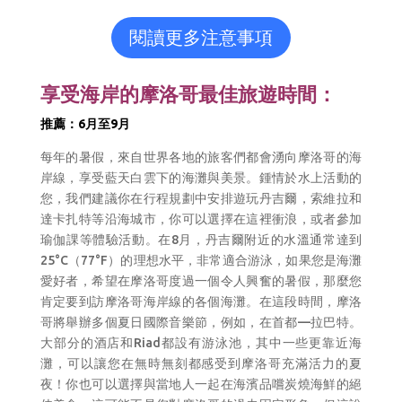
閱讀更多注意事項
享受海岸的摩洛哥最佳旅遊時間：
推薦：6月至9月
每年的暑假，來自世界各地的旅客們都會湧向摩洛哥的海
岸線，享受藍天白雲下的海灘與美景。鍾情於水上活動的
您，我們建議你在行程規劃中安排遊玩丹吉爾，索維拉和
達卡扎特等沿海城市，你可以選擇在這裡衝浪，或者參加
瑜伽課等體驗活動。在
8
月，丹吉爾附近的水溫通常達到
25
°
C
（
77
°
F
）的理想水平，非常適合游泳，如果您是海灘
愛好者，希望在摩洛哥度過一個令人興奮的暑假，那麼您
肯定要到訪摩洛哥海岸線的各個海灘。在這段時間，摩洛
哥將舉辦多個夏日國際音樂節，例如，在首都—拉巴特。
大部分的酒店和Riad都設有游泳池，其中一些更靠近海
灘，可以讓您在無時無刻都感受到摩洛哥充滿活力的夏
夜！你也可以選擇與當地人一起在海濱品嚐炭燒海鮮的絕