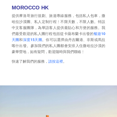
MOROCCO HK
提供摩洛哥旅行規劃、旅遊專線服務，包括私人包車，撒
哈拉沙漠團、私人定制行程﹗不限天數，不限人數。特設
中文客服團隊，為華語客人提供最貼心和方便的服務。我
們最受歡迎的私人團行程包括從卡薩布蘭卡出發的
暢遊10
天團
和
深度15天團
。你可以選擇由丹吉爾港、非斯或馬拉
喀什出發。參加我們的私人團都會安排入住撒哈拉沙漠的
豪華營地，如有疑問，歡迎隨時與我們聯絡﹗
快速了解我們的服務，
請按這裡
。