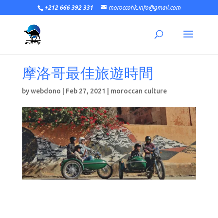
+212 666 392 331
moroccohk.info@gmail.com
摩洛哥最佳旅遊時間
by
webdono
|
Feb 27, 2021
|
moroccan culture