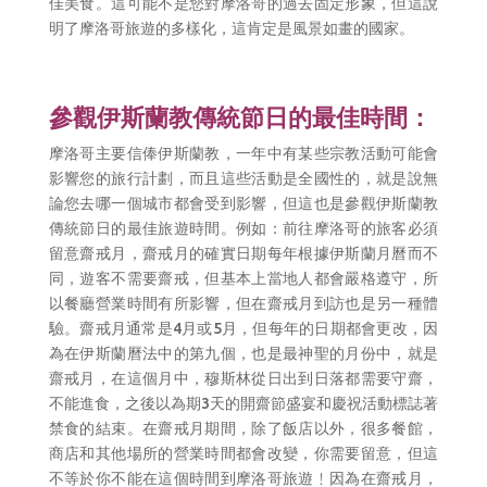
佳美食。這可能不是您對摩洛哥的過去固定形象，但這說
明了摩洛哥旅遊的多樣化，這肯定是風景如畫的國家。
參觀伊斯蘭教傳統節日的最佳時間：
摩洛哥主要信俸伊斯蘭教，一年中有某些宗教活動可能會
影響您的旅行計劃，而且這些活動是全國性的，就是說無
論您去哪一個城市都會受到影響，但這也是參觀伊斯蘭教
傳統節日的最佳旅遊時間。例如：前往摩洛哥的旅客必須
留意齋戒月，齋戒月的確實日期每年根據伊斯蘭月曆而不
同，遊客不需要齋戒，但基本上當地人都會嚴格遵守，所
以餐廳營業時間有所影響，但在齋戒月到訪也是另一種體
驗。齋戒月通常是
4
月或
5
月，但每年的日期都會更改，因
為在伊斯蘭曆法中的第九個，也是最神聖的月份中，就是
齋戒月，在這個月中，穆斯林從日出到日落都需要守齋，
不能進食，之後以為期
3
天的開齋節盛宴和慶祝活動標誌著
禁食的結束。在齋戒月期間，除了飯店以外，很多餐館，
商店和其他場所的營業時間都會改變，你需要留意，但這
不等於你不能在這個時間到摩洛哥旅遊﹗因為在齋戒月，