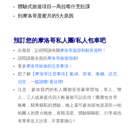
體驗式旅遊項目—馬拉喀什烹飪課
到摩洛哥度蜜月的5大原因
預訂您的摩洛哥私人團/私人包車吧
出發前，記得閱讀有關
摩洛哥簽證和航班資料
﹗
請閱讀最全面的
摩洛哥旅遊指南
!
更多
摩洛哥旅遊的注意事項
﹗
想了解
【摩洛哥注意事項】氣候、穿著、換錢、語言、
治安，一篇讀懂! 看這裡!
注意：參加我們的私人團都安排豪華營地，單人、雙
人，三人或家庭式四人帳篷都可以安排！團費包含早、
晚餐，騎乘駱駝的體驗，晚上還可參加當地原居民—柏
柏爾人的營火晚會，夜觀流星、體驗騎駱駝﹐行李箱也
有專車送入沙漠，不需要擔心 !