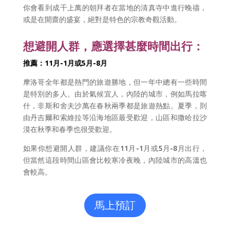
你會看到成千上萬的朝拜者在當地的清真寺中進行晚禱，
或是在開齋的盛宴，絕對是特色的宗教奇觀活動。
想避開人群，應選擇甚麼時間出行：
推薦：11月-1月或5月-8月
摩洛哥全年都是熱門的旅遊勝地，但一年中總有一些時間
是特別的多人。由於氣候宜人，內陸的城市，例如馬拉喀
什，非斯和舍夫沙萬在春秋兩季都是旅遊熱點。夏季，則
由丹吉爾和索維拉等沿海地區最受歡迎，山區和撒哈拉沙
漠在秋季和春季也很受歡迎。
如果你想避開人群，建議你在
11
月
-1
月或
5
月
-8
月出行，
但當然這段時間山區會比較寒冷夜晚，內陸城市的高溫也
會較高。
馬上預訂