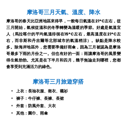
摩洛哥三月天氣、溫度、降水
摩洛哥的春天比亞洲地區來得早，一般每日氣溫在21°C左右，從
三月開始，氣候從溫和的冬季轉變為溫暖的季節。好處是氣溫宜
人（馬拉喀什的平均氣溫徘徊在15°C左右，最高溫度在21°C左
右，而非斯和丹吉爾等北部城市的氣溫稍涼）。缺點是降水較
多。除海岸地區外，您需要準備好雨傘，因為三月被認為是摩洛
哥最多下雨的月份之一。但也有好的一面：雨讓摩洛哥的風景變
得生氣勃勃。尤其是在下半月和四月，幾乎無論走到哪裡，您都
會享受到充滿活力的綠色。
摩洛哥三月旅遊穿搭
上衣：長䄂衣服、衛衣、襯衫
褲子：牛仔褲、長褲、長裙
外套：防風外套、大衣
其他：圍巾、雨傘