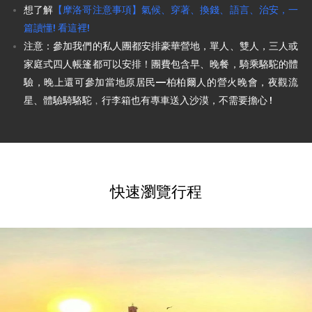
想了解
【摩洛哥注意事項】氣候、穿著、換錢、語言、治安，一
篇讀懂! 看這裡!
注意：參加我們的私人團都安排豪華營地，單人、雙人，三人或
家庭式四人帳篷都可以安排！團費包含早、晚餐，騎乘駱駝的體
驗，晚上還可參加當地原居民—柏柏爾人的營火晚會，夜觀流
星、體驗騎駱駝﹐行李箱也有專車送入沙漠，不需要擔心 !
快速瀏覽行程