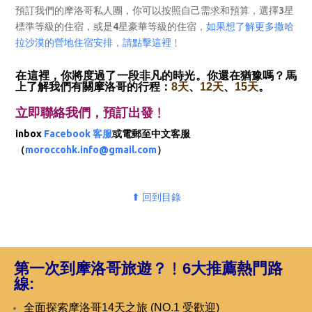
預訂我們的摩洛哥私人團，你可以按照自己需求和預算，選擇3星
標準等級的住宿，或是4星豪華等級的住宿，
如果想了解更多撒哈
拉沙漠的營地住宿安排，請點擊這裡
﹗
在這裡，你將度過了一段非凡的時光。你還在猶豫嗎？馬
上了解我們有關摩洛哥的行程：
8天
、
12天
、
15天
。
立即聯絡我們，預訂出發﹗
inbox
Facebook 客服
或電郵至中文客服
（
moroccohk.info@gmail.com
）
⬆ 回到目錄
第一次到摩洛哥旅遊？﹗
6大推薦熱門路
線:
全面探索摩洛哥14天之旅 (NO.1 受歡迎)