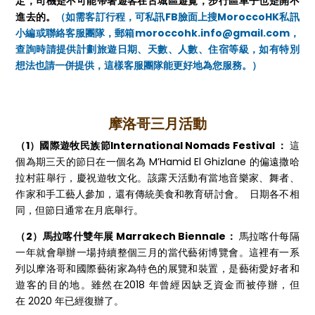
定，司機是不可能帶著遊客在古城區遊覽，步行區車子也是開不
進去的。
（如需客訂行程，可私訊FB臉面上搜MoroccoHK私訊
小編或聯絡客服團隊
，郵箱
moroccohk.info@gmail.com，
查詢時請提供計劃旅遊日期、天數、人數、住宿等級，如有特別
想法也請一併提供，這樣客服團隊能更好地為您服務。）
摩洛哥三月活動
（1）國際遊牧民族節International Nomads Festival ：
這
個為期三天的節日在一個名為 M’Hamid El Ghizlane 的偏遠撒哈
拉村莊舉行，慶祝遊牧文化。該露天活動有當地音樂家、舞者、
作家和手工藝人參加，還有傳統美食和教育研討會。 日期各不相
同，但節日通常在月底舉行。
（2）馬拉喀什雙年展 Marrakech Biennale：
馬拉喀什每隔
一年就會舉辦一場持續整個三月的當代藝術博覽會。這裡有一系
列以摩洛哥和國際藝術家為特色的展覽和裝置，是藝術愛好者和
遊客的目的地。雖然在2018 年曾經因缺乏資金而被停辦，但
在 2020 年已經復辦了。