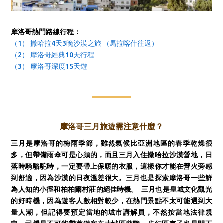
摩洛哥熱門路線行程：
（1） 撒哈拉4天3晚沙漠之旅 （馬拉喀什往返）
（2） 摩洛哥經典10天行程
（3） 摩洛哥深度15天遊
摩洛哥三
月旅遊需注意什麼？
三月是摩洛哥的梅雨季節，雖然氣候比亞洲地區的春季乾燥很
多，但帶備雨傘可是心須的，而且三月入住撒哈拉沙漠營地，日
落時騎駱駝時，一定要帶上保暖的衣服，這樣你才能在營火旁感
到舒適，因為沙漠的日夜溫差很大。三月也是探索摩洛哥一些鮮
為人知的小徑和柏柏爾村莊的絕佳時機。 三月也是皇城文化觀光
的好時機，因為遊客人數相對較少，在熱門景點不太可能遇到大
量人潮，但記得要預定當地的城市講解員，不然按當地法律規