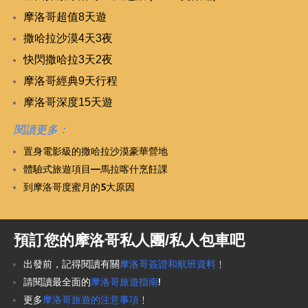
摩洛哥超值8天遊
撒哈拉沙漠4天3夜
快閃撒哈拉3天2夜
摩洛哥經典9天行程
摩洛哥深度15天遊
閱讀更多：
置身電影級的撒哈拉沙漠豪華營地
體驗式旅遊項目—馬拉喀什烹飪課
到摩洛哥度蜜月的5大原因
預訂您的摩洛哥私人團/私人包車吧
出發前，記得閱讀有關
摩洛哥簽證和航班資料
﹗
請閱讀最全面的
摩洛哥旅遊指南
!
更多
摩洛哥旅遊的注意事項
﹗