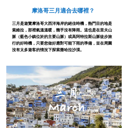
摩洛哥三月
適合去哪裡？
三月是遊覽摩洛哥大西洋海岸的絕佳時機，熱門目的地是
索維拉，那裡氣溫溫暖，幾乎沒有降雨。這也是在里夫山
脈（藍色小鎮位於的主要山脈）或高阿特拉斯山脈徒步旅
行的好時機，只要您做好應對可能下雨的準備，並在周圍
沒有太多遊客的情況下探索撒哈拉沙漠。