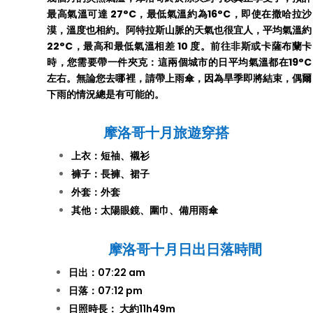
最高氣溫可達 27°C，最低氣溫約為16°C，即使在撒哈拉沙
漠，溫度也相約。阿特拉斯山脈的天氣也很宜人，平均氣溫約
22°C，最高和最低氣溫相差 10 度。前往非斯或卡薩布蘭卡
時，您需要帶一件夾克：這兩個城市的日平均氣溫都在19°C
左右。無論您去哪裡，請帶上雨傘，因為旱季即將結束，偶爾
下雨的情況總是有可能的。
摩洛哥十月旅遊穿搭
上衣：短䄂、襯衫
褲子：長褲、裙子
外套：外套
其他：太陽眼鏡、圍巾、備用雨傘
摩洛哥十月
日出日落時間
日出：07:22 am
日落：07:12 pm
日照時長： 大約11h49m