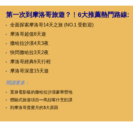
第一次到摩洛哥旅遊？﹗
6大推薦熱門路線:
全面探索摩洛哥14天之旅 (NO.1 受歡迎)
摩洛哥超值8天遊
撒哈拉沙漠4天3夜
快閃撒哈拉3天2夜
摩洛哥經典9天行程
摩洛哥深度15天遊
閱讀更多：
置身電影級的撒哈拉沙漠豪華營地
體驗式旅遊項目—馬拉喀什烹飪課
到摩洛哥度蜜月的5大原因