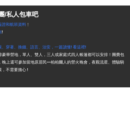
團/私人包車吧
簽證和航班資料
﹗
南
!
、穿著、換錢、語言、治安，一篇讀懂! 看這裡!
排豪華營地，單人、雙人，三人或家庭式四人帳篷都可以安排！團費包
，晚上還可參加當地原居民—柏柏爾人的營火晚會，夜觀流星、體驗騎
，不需要擔心 !