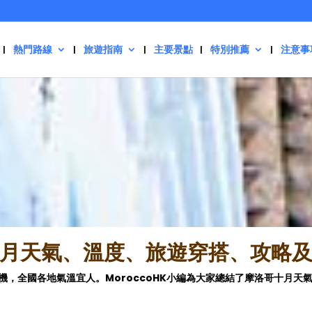
熱門路線
旅遊指南
主要景點
特別推薦
注意事
月天氣、溫度、旅遊穿搭、攻略
機，全國各地氣溫宜人。
MoroccoHK小編為大家總結了摩洛哥十月