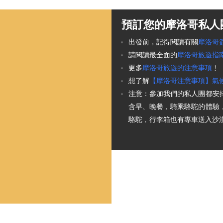
預訂您的摩洛哥私人
出發前，記得閱讀有關
摩洛哥
請閱讀最全面的
摩洛哥旅遊指
更多
摩洛哥旅遊的注意事項
﹗
想了解
【摩洛哥注意事項】氣候
注意：參加我們的私人團都安
含早、晚餐，騎乘駱駝的體驗
駱駝﹐行李箱也有專車送入沙漠