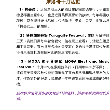
摩洛哥十月活動
（1）椰棗節 ：
這個為期三天的節日在伊爾富德舉行，伊爾富
德是椰棗生產中心，也是近百萬棵棗椰樹的故鄉。每年椰棗收
穫後，都會舉行慶祝活動，包括遊行、美食、音樂、比賽以及
「椰棗女王」的加冕。
（2）塔拉加爾特節 Taragalte Festival：
在10 月底持續
三天（具體日期每年都會變化，請在網上查看），活動主題是
和平與音樂。來自世界各地的音樂家在撒哈拉沙漠這個位於摩
洛哥東南部扎戈拉鎮附近的偏遠場地表演。
（3）MOGA 電子音樂節 MOGA Electronic Music
Festival ：
十月中旬在索維拉舉行（日期每年有所不同），
這個電子音樂和數位藝術節匯集了來自摩洛哥和馬格里布的人
才。作為額外的好處，現在是一年中遊覽這座海濱城市的好時
機。
想瞭解摩洛哥更多的文化節日與活動，請參考我們網站的介
紹。