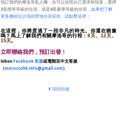
預訂我們的摩洛哥私人團，你可以按照自己需求和預算，選擇
3星標準等級的住宿，或是4星豪華等級的住宿，
如果想了解
更多撒哈拉沙漠的營地住宿安排，請點擊這裡
﹗
在這裡，你將度過了一段非凡的時光。你還在猶豫
嗎？馬上了解我們有關摩洛哥的行程：
8天
、
12天
、
15天
。
立即聯絡我們，預訂出發﹗
inbox
Facebook 客服
或電郵至中文客服
（
moroccohk.info@gmail.com
）
⬆ 回到目錄