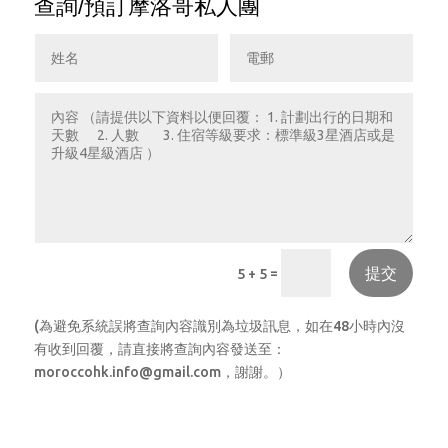
查詢/預訂摩洛哥私人團
提交
=
5 + 5
(為避免系統誤將查詢內容識別為垃圾訊息，如在48小時內沒
有收到回覆，請直接將查詢內容發送至：
moroccohk.info@gmail.com，謝謝。）