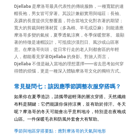
Djellaba 是摩洛哥最具代表性的傳統服飾，一種寬鬆的連
帽長袍，男女皆可穿著。其設計兼顧實用與端莊：長袖、
及踝的長度提供完整覆蓋，符合當地文化對衣著的期望；
寬大的剪裁與輕薄材質（多為棉、羊毛或亞麻）則能適應
摩洛哥多變的氣候，夏季透氣涼爽，冬季保暖禦寒。 最顯
著的特徵是連帽設計，可抵擋沙漠烈日、風沙或山區寒
意。在摩洛哥街頭，從日常行走的老人到都會區的年輕
人，都能看見穿著Djellaba 的身影。對旅人而言，
Djellaba 不僅是融入當地的理想選擇——省去思考如何穿
得體的煩惱，更是一種深入體驗摩洛哥文化的獨特方式。
季節調整衣服穿搭嗎？
常見疑問七
：該因應
如果你在夏季造訪，請攜帶超輕薄的層次穿搭。天然纖維
布料是關鍵：它們能讓你保持涼爽，並有助於排汗。冬天
呢？摩洛哥的冬天可能會出乎意料地冷，特別是在夜晚或
山區。一件保暖毛衣和防風外套會大有幫助。
季節與地區穿搭要點：應對摩洛哥的天氣與地形