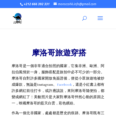
+212 666 392 331
moroccohk.info@gmail.com
摩洛哥旅遊穿搭
摩洛哥是一個非常適合拍照的國家，它集非洲、歐洲、阿
拉伯風情於一身，服飾搭配是旅拍中必不可少的一部分。
摩洛哥自對許多國家開放免簽證後，便從小眾旅遊地被炒
成爆款，無論是Instagram、
Facebook
，還是小紅書上都有
許多網紅前往打卡，或許應該說，來到摩洛哥隨便拍，都
變成網紅了﹗美貌照片是大家對摩洛哥怦然心動的原因之
一，映襯摩洛哥的藍天白雲，彩色繽紛。
作為一個北非國家，處處都是歷史的痕跡。摩洛哥既有三