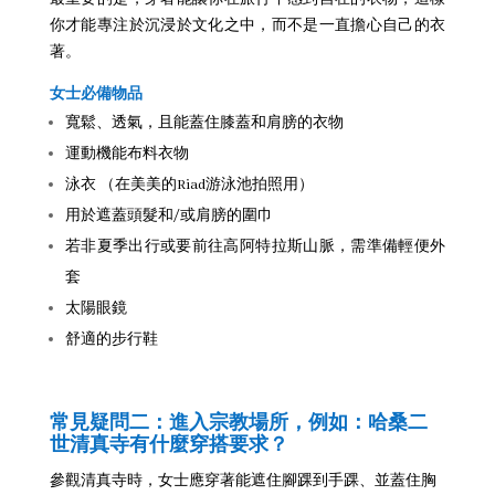
你才能專注於沉浸於文化之中，而不是一直擔心自己的衣
著。
女士必備物品
寬鬆、透氣，且能蓋住膝蓋和肩膀的衣物
運動機能布料衣物
泳衣 （在美美的Riad游泳池拍照用）
用於遮蓋頭髮和/或肩膀的圍巾
若非夏季出行或要前往高阿特拉斯山脈，需準備輕便外
套
太陽眼鏡
舒適的步行鞋
常見疑問二：進入宗教場所，例如：
哈桑二
世清真寺
有什麼穿搭要求？
參觀清真寺時，女士應穿著能遮住腳踝到手踝、並蓋住胸