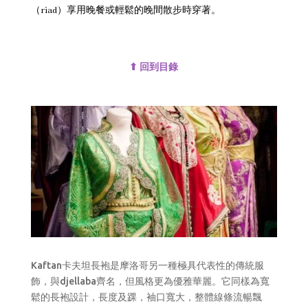
（riad）享用晚餐或輕鬆的晚間散步時穿著。
⬆ 回到目錄
Kaftan卡夫坦長袍是摩洛哥另一種極具代表性的傳統服
飾，與djellaba齊名，但風格更為優雅華麗。它同樣為寬
鬆的長袍設計，長度及踝，袖口寬大，整體線條流暢飄