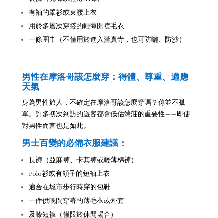
有袖的罩衫或束腰上衣
用於多層次穿搭的輕薄開襟毛衣
一條圍巾（不僅用於進入清真寺，也可防曬、防沙）
男性在摩洛哥該怎麼穿：得體、尊重、適應
天氣
身為男性旅人，不確定在摩洛哥該怎麼穿嗎？你並不孤
單。許多初次到訪的遊客都會低估端莊的重要性——即使
對男性而言也是如此。
男士百變的必備衣服建議：
長褲（亞麻褲、卡其褲或輕薄棉褲）
Polo衫或有領子的短袖上衣
適合在城市步行時穿的包鞋
一件供晚間穿著的薄毛衣或外套
及膝短褲（僅限於休閒場合）