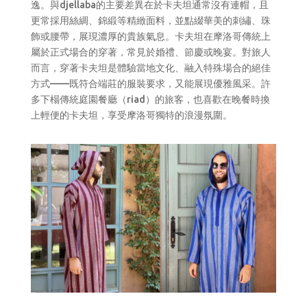
逸。與djellaba的主要差異在於卡夫坦通常沒有連帽，且
更常採用絲綢、錦緞等精緻面料，並點綴華美的刺繡、珠
飾或腰帶，展現濃厚的貴族氣息。卡夫坦在摩洛哥傳統上
屬於正式場合的穿著，常見於婚禮、節慶或晚宴。對旅人
而言，穿著卡夫坦是體驗當地文化、融入特殊場合的絕佳
方式——既符合端莊的服裝要求，又能展現優雅風采。許
多下榻傳統庭園餐廳（riad）的旅客，也喜歡在晚餐時換
上輕便的卡夫坦，享受摩洛哥獨特的浪漫氛圍。