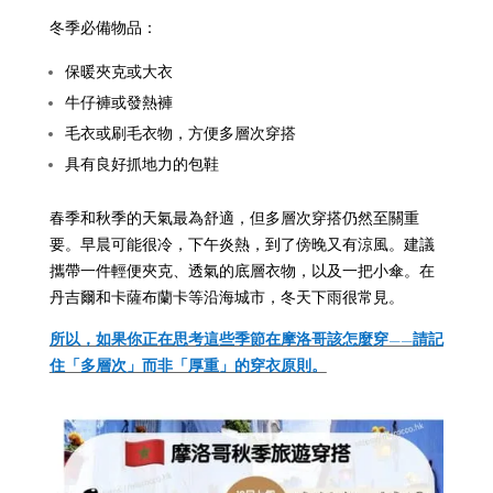
冬季必備物品：
保暖夾克或大衣
牛仔褲或發熱褲
毛衣或刷毛衣物，方便多層次穿搭
具有良好抓地力的包鞋
春季和秋季的天氣最為舒適，但多層次穿搭仍然至關重
要。早晨可能很冷，下午炎熱，到了傍晚又有涼風。
建議
攜帶一件輕便夾克、透氣的底層衣物，以及一把小傘。在
丹吉爾和卡薩布蘭卡等沿海城市，冬天下雨很常見。
所以，如果你正在思考這些季節在摩洛哥該怎麼穿——請記
住「多層次」而非「厚重」的穿衣原則。