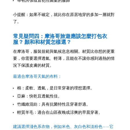
帶有誇張或冒犯性圖案的服飾
小提醒：如果不確定，就比你在原居地穿的多加一層就對
了。
常見疑問四：摩洛哥旅遊應
該怎麼打包衣
服？ 顏和和材質怎樣選？
在摩洛哥，服裝規範與氣候息息相關。材質比你想的更重
要，你需要選擇透氣、輕薄，且能在不讓你感到過熱的情
況下保護皮膚的材質。
最適合摩洛哥天氣的布料：
棉：柔軟、透氣，是日常穿著的理想選擇。
亞麻：快乾且透氣性佳。
竹纖維混紡：具有抗菌特性且穿著舒適。
輕質羊毛：適合在山區夜晚或涼爽的早晨穿著。
建議選擇淺色系衣物，例如米色、灰白色和淡粉色——它