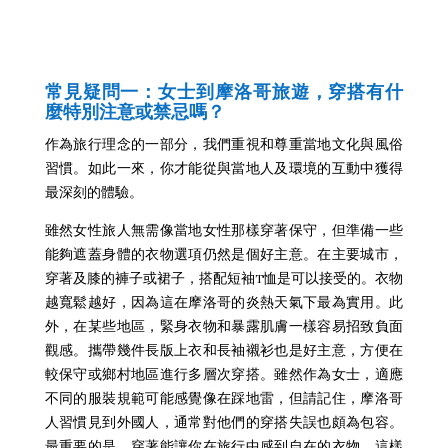
常見疑問一：女士到摩洛哥旅遊，穿搭有什
麼特別注意或禁忌嗎？
作為旅行理念的一部分，我們重視和尊重當地文化與風俗
習慣。如此一來，你才能從與當地人及環境的互動中獲得
最深刻的體驗。
雖然女性旅人無需像當地女性那樣穿著保守，但準備一些
能夠遮蓋身體的衣物選項仍然是個好主意。在主要城市，
穿著及膝的褲子或裙子，搭配短袖T恤是可以接受的。衣物
越寬鬆越好，因為這在摩洛哥的炎熱天氣下最為實用。此
外，在某些地區，緊身衣物和暴露肌膚一樣容易招致負面
觀感。攜帶幾件長版上衣和長袖襯衫也是好主意，方便在
較保守或鄉村地區進行多層次穿搭。雖然作為女士，適應
不同的服裝規範可能感覺像在踩地雷，但請記住，摩洛哥
人習慣見到外國人，通常對他們的穿搭失誤也頗為包容。
最重要的是，穿著能讓你在旅行中感到自在的衣物，這樣