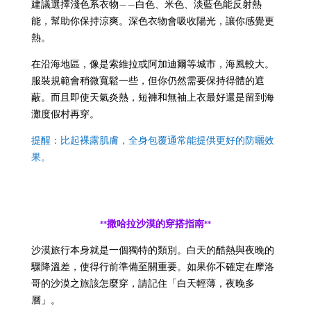
建議選擇淺色系衣物——白色、米色、淡藍色能反射熱
能，幫助你保持涼爽。深色衣物會吸收陽光，讓你感覺更
熱。
在沿海地區，像是索維拉或阿加迪爾等城市，海風較大。
服裝規範會稍微寬鬆一些，但你仍然需要保持得體的遮
蔽。而且即使天氣炎熱，短褲和無袖上衣最好還是留到海
灘度假村再穿。
提醒：比起裸露肌膚，全身包覆通常能提供更好的防曬效
果。
**撒哈拉沙漠的穿搭指南**
沙漠旅行本身就是一個獨特的類別。白天的酷熱與夜晚的
驟降溫差，使得行前準備至關重要。如果你不確定在摩洛
哥的沙漠之旅該怎麼穿，請記住「白天輕薄，夜晚多
層」。