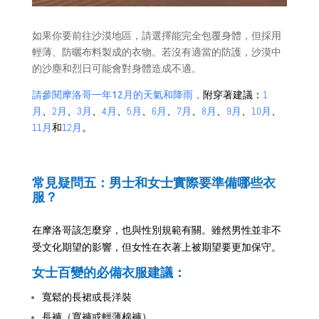
如果你要前往沙漠地區，請選擇能完全包覆身體，但採用
輕薄、防曬布料製成的衣物。若沒有適當的防護，沙漠中
的沙塵和烈日可能會對身體造成不適。
附穿著建議：
1
請參閱摩洛哥一年12月的天氣和降雨
，
月
、
2月
、
3月
、
4月
、
5月
、
6月
、
7月
、
8月
、
9月
、
10月
、
11月
和
12月
。
常見疑問五：男士和女士實際要準備哪些衣
服？
在摩洛哥該怎麼穿，也與性別規範有關。雖然男性並非不
受文化期望的影響，但女性在衣著上被期望要更加保守。
女士百變的必備衣服建議：
寬鬆的長裙或長洋裝
長褲（寬褲或輕薄棉褲）