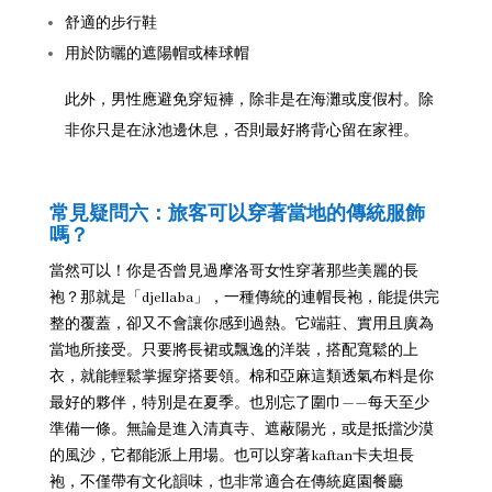
舒適的步行鞋
用於防曬的遮陽帽或棒球帽
此外，男性應避免穿短褲，除非是在海灘或度假村。除
非你只是在泳池邊休息，否則最好將背心留在家裡。
常見疑問六：旅客可以穿著當地的傳統服飾
嗎？
當然可以！你是否曾見過摩洛哥女性穿著那些美麗的長
袍？那就是「djellaba」，一種傳統的連帽長袍，能提供完
整的覆蓋，卻又不會讓你感到過熱。它端莊、實用且廣為
當地所接受。
只要將長裙或飄逸的洋裝，搭配寬鬆的上
衣，就能輕鬆掌握穿搭要領。棉和亞麻這類透氣布料是你
最好的夥伴，特別是在夏季。也別忘了圍巾——每天至少
準備一條。無論是進入清真寺、遮蔽陽光，或是抵擋沙漠
的風沙，它都能派上用場。也可以穿著kaftan卡夫坦長
袍，不僅帶有文化韻味，也非常適合在傳統庭園餐廳