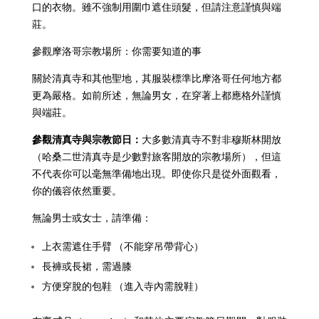
口的衣物。雖不強制用圍巾遮住頭髮，但請注意謹慎與端
莊。
參觀摩洛哥宗教場所：你需要知道的事
關於清真寺和其他聖地，其服裝標準比摩洛哥任何地方都
更為嚴格。如前所述，無論男女，在穿著上都應格外謹慎
與端莊。
參觀清真寺與宗教節日：
大多數清真寺不對非穆斯林開放
（哈桑二世清真寺是少數對旅客開放的宗教場所），但這
不代表你可以毫無準備地出現。即使你只是從外面觀看，
你的儀容依然重要。
無論男士或女士，請準備：
上衣需遮
住手臂 （不能穿吊帶背心）
長褲或長裙，需過膝
方便穿脫的包鞋 （進入寺內需脫鞋）