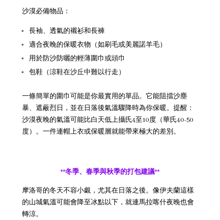
沙漠必備物品：
長袖、透氣的襯衫和長褲
適合夜晚的保暖衣物（如刷毛或美麗諾羊毛）
用於防沙防曬的輕薄圍巾或頭巾
包鞋（涼鞋在沙丘中難以行走）
一條簡單的圍巾可能是你最實用的單品。它能阻擋沙塵
暴、遮蔽烈日，並在日落後氣溫驟降時為你保暖。
提醒：
沙漠夜晚的氣溫可能比白天低上攝氏4至10度（華氏40-50
度）。一件連帽上衣或保暖層就能帶來極大的差別。
**冬季、春季與秋季的打包建議**
摩洛哥的冬天不容小覷，尤其在日落之後。像伊夫蘭這樣
的山城氣溫可能會降至冰點以下，就連馬拉喀什夜晚也會
轉涼。