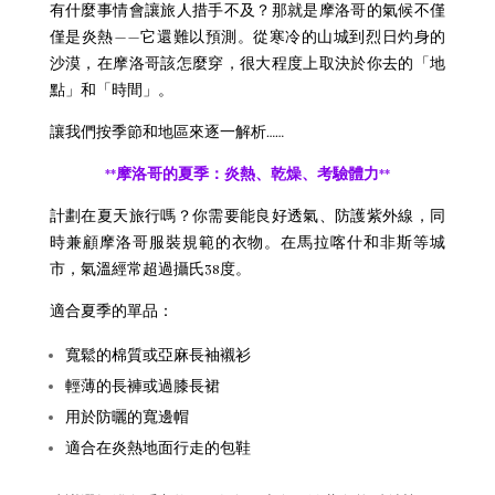
有什麼事情會讓旅人措手不及？那就是摩洛哥的氣候不僅
僅是炎熱——它還難以預測。從寒冷的山城到烈日灼身的
沙漠，在摩洛哥該怎麼穿，很大程度上取決於你去的「地
點」和「時間」。
讓我們按季節和地區來逐一解析……
**摩洛哥的夏季：炎熱、乾燥、考驗體力**
計劃在夏天旅行嗎？你需要能良好透氣、防護紫外線，同
時兼顧摩洛哥服裝規範的衣物。在馬拉喀什和非斯等城
市，氣溫經常超過攝氏38度。
適合夏季的單品：
寬鬆的棉質或亞麻長袖襯衫
輕薄的長褲或過膝長裙
用於防曬的寬邊帽
適合在炎熱地面行走的包鞋