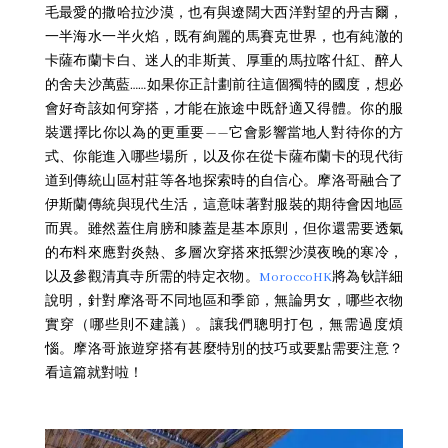
毛最愛的撒哈拉沙漠，也有與遼闊大西洋對望的丹吉爾，
一半海水一半火焰，既有絢麗的馬賽克世界，也有純澈的
卡薩布蘭卡白、迷人的非斯黃、厚重的馬拉喀什紅、醉人
的舍夫沙萬藍……如果你正計劃前往這個獨特的國度，想必
會好奇該如何穿搭，才能在旅途中既舒適又得體。你的服
裝選擇比你以為的更重要——它會影響當地人對待你的方
式、你能進入哪些場所，以及你在從卡薩布蘭卡的現代街
道到傳統山區村莊等各地探索時的自信心。摩洛哥融合了
伊斯蘭傳統與現代生活，這意味著對服裝的期待會因地區
而異。雖然蓋住肩膀和膝蓋是基本原則，但你還需要透氣
的布料來應對炎熱、多層次穿搭來抵禦沙漠夜晚的寒冷，
以及參觀清真寺所需的特定衣物。
MoroccoHK
將為钬詳細
說明，針對摩洛哥不同地區和季節，無論男女，哪些衣物
實穿（哪些則不建議）。讓我們聰明打包，無需過度煩
惱。摩洛哥旅遊穿搭有甚麼特別的技巧或要點需要注意？
看這篇就對啦！