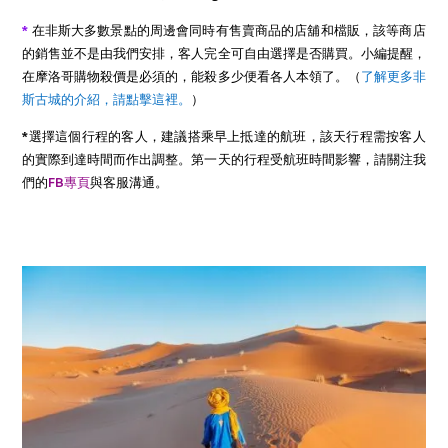
*
在非斯大多數景點的周邊會同時有售賣商品的店舖和檔販，該等商店
的銷售並不是由我們安排，客人完全可自由選擇是否購買。小編提醒，
在摩洛哥購物殺價是必須的，能殺多少便看各人本領了。
（
了解更多非
斯古城的介紹，請點擊這裡。
）
*選擇這個行程的客人，建議搭乘早上抵達的航班，該天行程需按客人
的實際到達時間而作出調整。第一天的行程受航班時間影響，請關注我
們的
FB專頁
與客服溝通。