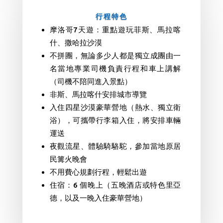
行程特色
摩洛哥7天遊：重點遊玩菲斯、馬拉喀
什、撒哈拉沙漠
不拼團，無論多少人都是獨立成團由一
名當地專業司機負責行程和車上講解
（司機不陪同進入景點）
非斯、馬拉喀什安排城市導覽
入住四星沙漠豪華營地（熱水、獨立衛
浴），可攜帶行李箱入住，將安排車輛
運送
夜觀流星、體驗騎駱駝，參加當地原居
民篝火晚會
不用費心規劃行程，輕鬆出遊
住宿：6 個晚上（五晚酒店或特色里亞
德，以及一晚入住豪華營地）