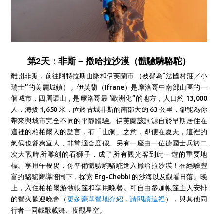
第2天：非斯 – 撒哈拉沙漠（體驗騎駱駝）
離開非斯，前往阿特拉斯山脈和伊芙蘭市 （被譽為“法國村莊／小
瑞士”的美麗城鎮）。伊芙蘭（Ifrane）是摩洛哥中南部山區的一
個城市，四周環山，是摩洛哥最“歐洲化”的地方，人口約 13,000
人，海拔 1,650 米，位於古城非斯的南部大約 63 公里，卻能為你
帶來與城市完全不同的平靜體驗。伊芙蘭該詞源自於早期居住在
這裡的柏柏爾人的語言，有「山洞」之意，即便在夏天，這裡的
氣侯也舒爽宜人，非常適合度假。另有一座由一位德國士兵於二
次大戰時所雕刻的石獅子，成了所有觀光客到此一遊的重要地
標。享用午餐後，你準備體驗騎駱駝進入撒哈拉沙漠﹗在經驗豐
富的駱駝嚮導陪同下，探索 Erg-Chebbi 的沙海以及觀看日落。晚
上，入住柏柏爾游牧帳篷和享用晚餐。可自由參加帳篷主人安排
的營火歡迎晚會（
更多豪華營地介紹，請閱讀這裡
），與其他同
行者一同載歌載舞、夜觀星空。