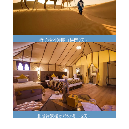
撒哈拉沙漠團（快閃3天）
非斯往返撒哈拉沙漠 （2天）