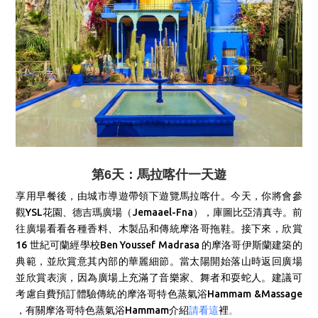
第6天：馬拉喀什一天遊
享用早餐後，由城市導遊帶領下遊覽馬拉喀什。今天，你將會參
觀YSL花園、德吉瑪廣場（Jemaael-Fna），庫圖比亞清真寺。前
往廣場看看各種香料、木製品和傳統摩洛哥拖鞋。接下來，欣賞
16 世紀可蘭經學校Ben Youssef Madrasa 的摩洛哥伊斯蘭建築的
典範，並欣賞意其內部的華麗細節。當太陽開始落山時返回廣場
並欣賞表演，因為廣場上充滿了音樂家、舞者和耍蛇人。
建議可
考慮自費預訂體驗傳統的摩洛哥特色蒸氣浴Hammam &Massage
，
有關摩洛哥特色蒸氣浴Hammam介紹
請看這
裡
。