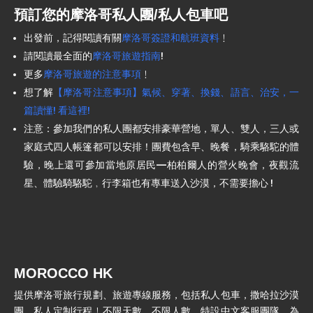
預訂您的摩洛哥私人團/私人包車吧
出發前，記得閱讀有關
摩洛哥簽證和航班資料
﹗
請閱讀最全面的
摩洛哥旅遊指南
!
更多
摩洛哥旅遊的注意事項
﹗
想了解
【摩洛哥注意事項】氣候、穿著、換錢、語言、治安，一
篇讀懂! 看這裡!
注意：參加我們的私人團都安排豪華營地，單人、雙人，三人或
家庭式四人帳篷都可以安排！團費包含早、晚餐，騎乘駱駝的體
驗，晚上還可參加當地原居民—柏柏爾人的營火晚會，夜觀流
星、體驗騎駱駝﹐行李箱也有專車送入沙漠，不需要擔心 !
MOROCCO HK
提供摩洛哥旅行規劃、旅遊專線服務，包括私人包車，撒哈拉沙漠
團、私人定制行程﹗不限天數，不限人數。特設中文客服團隊，為