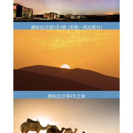
撒哈拉沙漠5天4夜 (非斯—馬拉喀什)
撒哈拉沙漠4天之旅