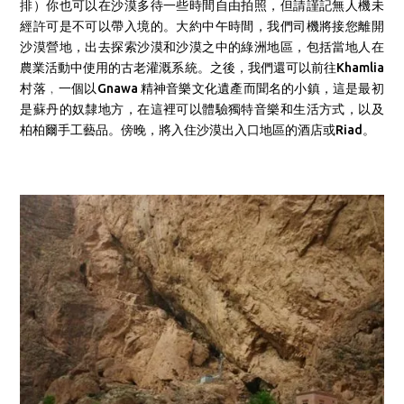
排）你也可以在沙漠多待一些時間自由拍照，但請謹記無人機未
經許可是不可以帶入境的。大約中午時間，我們司機將接您
離開
沙漠營地，
出去探索沙漠和沙漠之中的綠洲地區，包括當地人在
農業活動中使用的古老灌溉系統。之後，
我們還可以前往Khamlia
村落﹐一個以Gnawa 精神音樂文化遺產而聞名的小鎮，這是最初
是蘇丹的奴隸地方，在這裡可以體驗獨特音樂和生活方式，以及
柏柏爾手工藝品。傍晚，將入住沙漠出入口地區的酒店或Riad。