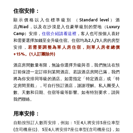
住宿安排：
顯示價格以入住標準級別 （Standard level）酒
店/Riad，以及在沙漠是入住豪華級別的營地（Luxury
Camp）安排，
住宿介紹請看這裡
，客人也可按個人喜好
和需要選擇加錢至全升級住宿。住宿均為2人/3人房的房型
安排，
若需要調整為單人房住宿，則單人房者總價
+15%。(1人訂團除外)
酒店房間數量有限，無論你選擇升級與否，我們無法在預
訂前保證一定訂得到某間酒店。若該酒店房間已滿，我們
將為你安排同等級的酒店。如需指定「特定酒店」或「特
定房間景觀」，可自行預訂酒店，謝謝理解。
私人團受人
數、天數和日期、住宿等級等影響。如有特別要求，請與
我們聯絡。
用車安排：
自動按預訂人數而安排，例如：1至4人將安排5座位車型
(含司機座位)、5至6人將安排7座位車型(含司機座位)，如