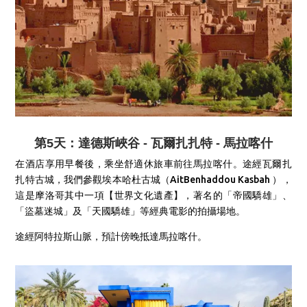
第5天：達德斯峽谷 - 瓦爾扎扎特 - 馬拉喀什
在酒店享用早餐後，乘坐舒適休旅車前往馬拉喀什。途經瓦爾扎
扎特古城，我們參觀埃本哈杜古城（AitBenhaddou Kasbah ），
這是摩洛哥其中一項【世界文化遺產】，著名的「帝國驕雄」、
「盜墓迷城」及「天國驕雄」等經典電影的拍攝場地。
途經阿特拉斯山脈，預計傍晚抵達馬拉喀什。