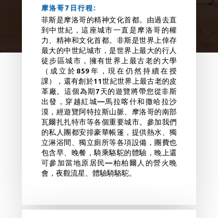
摩洛哥7日行程:
菲斯是摩洛哥的精神文化首都。由過去直
到中世紀，這座城市一直是摩洛哥的權
力、精神和文化首都。
非斯是世界上倖存
最大的中世紀城市，是世界上最大的行人
徒步區城市，擁有世界上最古老的大學
（成立於859年，現在仍然持續在授
課），還有創於11世紀世界上最古老的皮
革廠。
這個為期7天的遊覽將帶您從非斯
出發，穿越紅城—馬拉喀什和撒哈拉沙
漠，經遊覽阿特拉斯山脈、摩洛哥的南部
瓦爾扎扎特市等各個重要城市。
參加我們
的私人團都安排豪華帳篷，提供熱水、獨
立淋浴間、獨立廁所等各項設備，團費也
包含早、晚餐，騎乘駱駝的體驗，晚上還
可參加當地原居民—柏柏爾人的營火晚
會，夜觀流星、體驗騎駱駝。