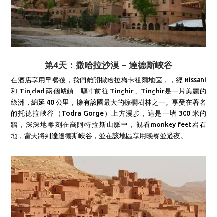
第4天：撒哈拉沙漠 – 達德斯峽谷
在酒店享用早餐後，我們離開撒哈拉梅卡祖爾地區，，經 Rissani
和 Tinjdad 兩個城鎮，驅車前往 Tinghir。Tinghir是一片美麗的
綠洲，綿延 40 公里，擁有該國最大的棕櫚樹林之一。享受在著名
的托德拉峽谷（Todra Gorge）上方漫步，這是一堵 300 米的
牆，深深地雕刻在高阿特拉斯山脈中，觀看monkey feet岩石
地，當天將到達達德斯峽谷，並在該地區享用晚餐並過夜。