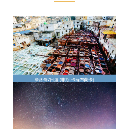
摩洛哥7日遊 (非斯-卡薩布蘭卡)