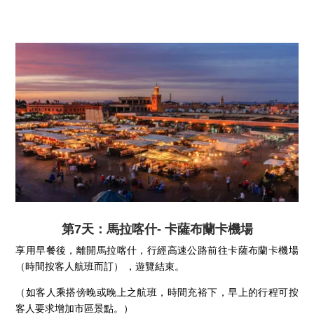
第7天：馬拉喀什- 卡薩布蘭卡機場
享用早餐後，離開馬拉喀什，行經高速公路前往卡薩布蘭卡機場
（時間按客人航班而訂） ，遊覽結束。
（如客人乘搭傍晚或晚上之航班，時間充裕下，早上的行程可按
客人要求增加市區景點。）