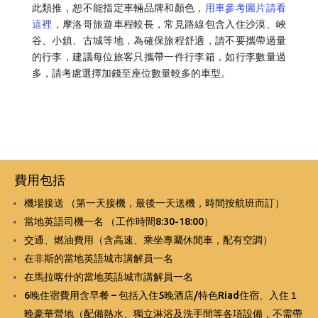
此類推，恕不能指定車輛品牌和顏色，
用車參考圖片請看
這裡
，摩洛哥旅遊車程較長，常見路線包含入住沙漠、峽
谷、小鎮、古城等地，為確保旅程舒適，請不要攜帶過量
的行李，建議每位旅客只攜帶一件行李箱，如行李數量過
多，請考慮選擇加錢至座位數量較多的車型。
費用包括
機場接送 （第一天接機，最後一天送機，時間按航班而訂）
當地英語司機一名 （工作時間8:30-18:00）
交通、燃油費用（含高速、乘坐專屬休閒車，配有空調）
在非斯的當地英語城市講解員一名
在馬拉喀什的當地英語城市講解員一名
6晚住宿費用含早餐 – 包括入住5晚酒店/特色Riad住宿、入住１
晚豪華營地（配備熱水、獨立淋浴及洗手間等各項設備，不需帶