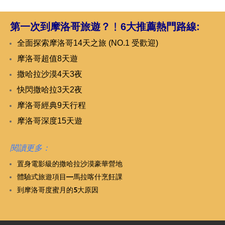
第一次到摩洛哥旅遊？﹗
6大推薦熱門路線:
全面探索摩洛哥14天之旅 (NO.1 受歡迎)
摩洛哥超值8天遊
撒哈拉沙漠4天3夜
快閃撒哈拉3天2夜
摩洛哥經典9天行程
摩洛哥深度15天遊
閱讀更多：
置身電影級的撒哈拉沙漠豪華營地
體驗式旅遊項目—馬拉喀什烹飪課
到摩洛哥度蜜月的5大原因