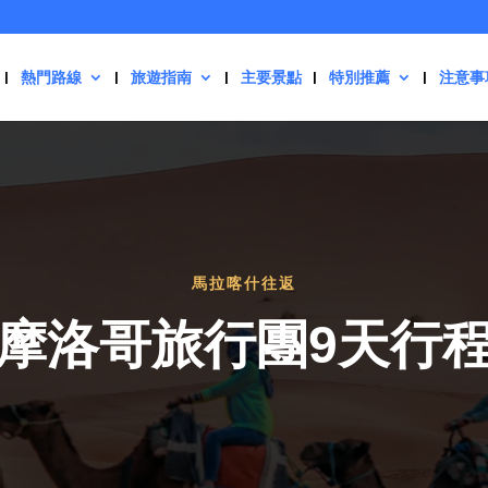
熱門路線
旅遊指南
主要景點
特別推薦
注意事
馬拉喀什往返
摩洛哥旅行團9天行