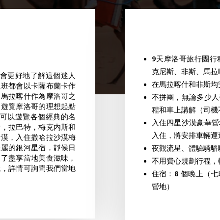
9天摩洛哥旅行團行
克尼斯、非斯、馬拉
將會更好地了解這個迷人
在馬拉喀什和非斯均
航班都會以卡薩布蘭卡作
的馬拉喀什作為摩洛哥之
不拼團，無論多少人
是遊覽摩洛哥的理想起點
程和車上講解（司機
您可以遊覽各個經典的名
入住四星沙漠豪華營
斯，拉巴特，梅克内斯和
入住，將安排車輛運
沙漠，
入住撒哈拉沙漠梅
壯麗的銀河星宿，靜候日
夜觀流星、體驗騎駱
不了盡享當地美食滋味，
不用費心規劃行程，
哦，詳情可詢問我們當地
住宿：8 個晚上（
營地）