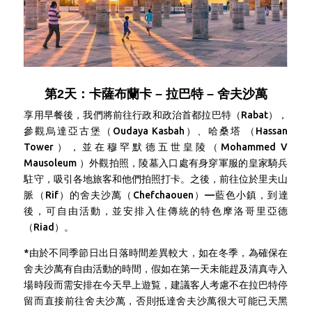
第2天：卡薩布蘭卡 – 拉巴特 – 舍夫沙萬
享用早餐後，
我們將前往行政和政治首都拉巴特（Rabat），
參觀烏達亞古堡（Oudaya Kasbah）、哈桑塔 （Hassan
Tower），並在
穆罕默德五世皇陵（Mohammed V
Mausoleum ）外觀拍照，
陵墓入口處有身穿軍服的皇家騎兵
駐守，吸引各地旅客和他們拍照打卡
。之後，前往
位於里夫山
脈（Rif）的舍夫沙萬（
Chefchaouen）
—藍色小鎮，到達
後，可自由活動，並安排入住傳統的特色摩洛哥里亞德
（Riad）。
*由於不同季節日出日落時間差異較大，如在冬季，為確保在
舍夫沙萬有自由活動的時間，假如在第一天未能趕及清真寺入
場時段而需安排在今天早上遊覧，建議客人考慮不在拉巴特停
留而直接前往舍夫沙萬，否則抵達舍夫沙萬很大可能已天黑