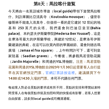
第8天：馬拉喀什遊覧
今天將由一名英語城市導遊（local guide)帶領下遊覽馬拉喀
什。到訪
庫圖比亞清真寺 （Koutoubia mousque），儘管非
穆斯林不能進入清真寺，但值得一看的是它建於 12 世紀的地
基和 253 英尺的尖塔。我們還會到巴迪亞皇宮(Bahia
palace)、本約瑟夫伊斯蘭學院(Medersa Ben Youssef)，這是
全摩洛哥最大的伊斯蘭學校，興建於12世紀，是摩洛哥伊斯
蘭建築的典範，在這可以欣賞內部的華麗細節。還會到德吉瑪
廣場 （Jamaa el fna square），上午時間許可下，還可到皇
家陸墓（Saadian graves）。午餐後，將
參觀馬若雷勒花園
（Jardin Majorelle）
和周邊的YSL博物館。
注意：馬若雷勒
花園和周邊的YSL博物館自2023年1月30日起需要客人自行提
早在其官網預定門票
，
官網訂票請按這裡
。
建議購買下午
14:00 或14:30 入場的門票。
本司不代購任何門票。
每組客人對必去景點的要求或有所不同，景點的安排和導覽結束時
間受客人在每個景點停留及拍照時間的快慢或有影響，若客人想要
自由探索，請多與local guide或司機溝通喔。