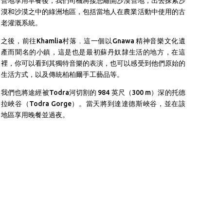
營地享用早餐後，
我們司機將接您
離開沙漠營地，
出去探索沙
漠和沙漠之中的綠洲地區，包括當地人在農業活動中使用的古
老灌溉系統。
之後，前往Khamlia村落﹐這一個以Gnawa 精神音樂文化遺
產而聞名的小鎮，這是也是最初蘇丹奴隸生活的地方，在這
裡，你可以看到其獨特音樂的表演，也可以感受到他們原始的
生活方式，以及傳統柏柏爾手工藝品等。
我們也將途經被Todra河切割的 984 英尺（300 m）深的托德
拉峽谷（Todra Gorge）。當天將到達達德斯峽谷，並在該
地區享用晚餐並過夜。