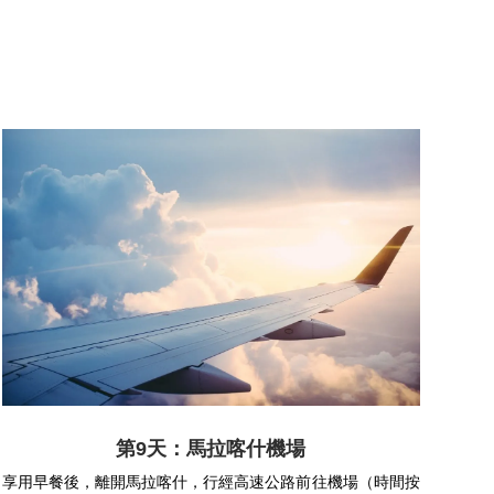
第9天：馬拉喀什機場
享用早餐後，離開馬拉喀什，行經高速公路前往機場（時間按