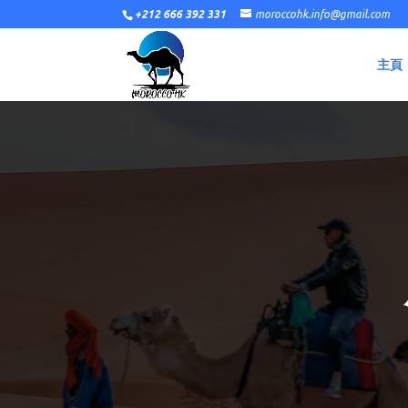
+212 666 392 331
moroccohk.info@gmail.com
主頁