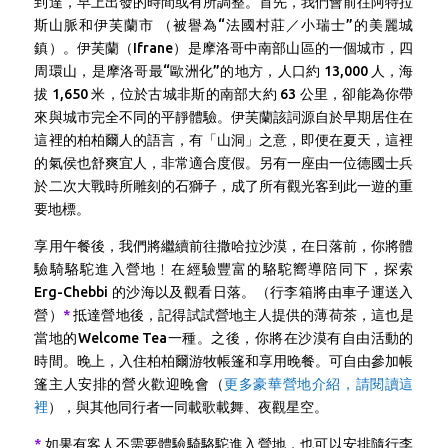
到達，早上出發的時間或有所調整。
首先，我們會
前往阿特拉
斯山脈和伊芙蘭市 （被譽為“法國村莊／小瑞士”的美麗城
鎮）。伊芙蘭（Ifrane）是摩洛哥中南部山區的一個城市，四
周環山，是摩洛哥最“歐洲化”的地方，人口約 13,000 人，海
拔 1,650 米，位於古城非斯的南部大約 63 公里，卻能為你帶
來與城市完全不同的平靜體驗。伊芙蘭該詞源自於早期居住在
這裡的柏柏爾人的語言，有「山洞」之意，即便在夏天，這裡
的氣侯也舒爽宜人，非常適合度假。另有一座由一位德國士兵
於二次大戰時所雕刻的石獅子，成了所有觀光客到此一遊的重
要地標。
享用午餐後，我們將繼續前往撒哈拉沙漠，在日落前，
你將體
驗騎駱駝進入營地﹗在經驗豐富的駱駝嚮導陪同下，探索
Erg-Chebbi 的沙海以及觀看日落。（行李箱將由車子運送入
營）
*
抵達營地後，記得試試營地主人提供的薄荷茶，這也是
當地的Welcome Tea一種。之後，你將在沙漠有自由活動的
時間。
晚上，入住柏柏爾游牧帳篷和享用晚餐。可自由參加帳
篷主人安排的營火歡迎晚會（
更多豪華營地介紹，請閱讀這
裡
），與其他同行者一同載歌載舞、夜觀星空。
*
如果有客人不需要體驗騎駱駝進入營地，也可以安排隨行李