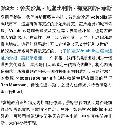
第3天：舍夫沙萬 - 瓦盧比利斯 - 梅克內斯- 菲斯
享用早餐後，我們將離開藍色小鎮，首先會途經 Volubilis 羅
馬城市市，這里有保存完好的原始馬賽克、羅馬道路和城市佈
局。Volubilis 是聯合國教科文組織世界遺產小鎮，也是古羅
馬人的聚居地。在這裡，您可以欣賞小巷、大門、紀念碑和馬
賽克地板。這裡的羅馬遺址可以追溯到公元 2 世紀和 3 世紀，
被認為是摩洛哥保存最完好的。（
了解更多Volubilis古羅馬遺
址的介紹，請點擊這裡。）
午餐後，我們將繼續出發到另一個
世界文化遺產、摩洛哥四大皇城之一的梅克內斯
*
。梅克內斯
是穆萊伊斯梅爾創建的第一個阿拉伯王朝的遺址，在這裡您可
以參觀 MedersaBouInania 和通往穆萊伊斯梅爾宮的門戶
Bab Mansour。傍晚抵達非斯，之後入住傳統的特色摩洛哥
里亞德Riad。
*
當地政府正對梅克內斯進行修緝，景點暫停開放，是否能前
往遊覧需以實際開放情況而定。另外，如果對Volubilis 不感
興趣，可與司機溝通多留半天在藍色小鎮，中午直接前往非
斯，大約4小時車程。