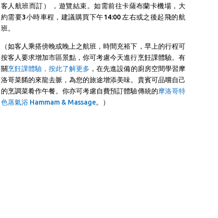
客人航班而訂） ，遊覽結束。如需前往卡薩布蘭卡機場，大
約需要3小時車程，建議購買下午14:00 左右或之後起飛的航
班。
（如客人乘搭傍晚或晚上之航班，時間充裕下，早上的行程可
按客人要求增加市區景點，你可考慮今天進行烹飪課體驗。有
關
烹飪課體驗
，按此了解更多
，在先進設備的廚房空間學習摩
洛哥菜餚的來龍去脈，為您的旅途增添美味。貴賓可品嚐自己
的烹調菜肴作午餐。你亦可考慮自費預訂體驗傳統的
摩洛哥特
色蒸氣浴 Hammam & Massage
。）