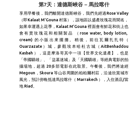
第7天：達德斯峽谷 – 馬拉喀什
享用早餐後，我們離開達德斯峽谷，我們先經過
Rose Valley
（即
Kalaat M’Gouna
村落
），該地區
以盛產玫塊花而聞名，
如果幸運遇上花季，
Kalaat M’Gouna
裡面會有鮮花和街上也
會有賣玫瑰花和相關製品
（
rose water, body lotion,
cream)
的小販出來擺攤。稍後，
前往瓦爾扎扎特（
Ouarzazate）城，參觀埃本哈杜古城（AitBenhaddou
Kasbah ），這是摩洛哥其中一項【世界文化遺產】，也是
「帝國驕雄」、「盜墓迷城」及「天國驕雄」等經典電影的拍
攝場地，超過 20多部電影在此取景。
午餐後，我們將途經
Megoun，Skoura 等山谷周圍的柏柏爾村莊，沿途欣賞城市
風光，預計傍晚抵達馬拉喀什（ Marrakech ），入住酒店/當
地 Riad。