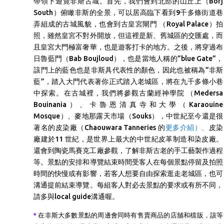
帶領下遊覽非斯古城。首先，我們會到北部的山丘上（Borj
South）俯瞰非斯的全景，可以居高臨下看到9千多條街道巷
弄組成的古城風貌，也會到古皇宮閘門 （Royal Palace）拍
照，雖然皇宮不對外開放，但這裡是新、舊城區的交匯處，而
且皇宮大門極富奢華，也是遊客打卡的地方。之後，將穿過布
日魯藍門（Bab Boujloud），也是當地人稱的”blue Gate”，
該門上的藍色也是非斯具代表性的顏色，因此也被稱為”非斯
藍”，踏入大門代表著你正式踏入老城區，將在九千多條小巷
中探索。在古城裡，我們將參觀古蘭經神學院 （Medersa
Bouinania）、卡魯恩清真寺和大學（Karaouine
Mosque）、麥地那露天市場（Souks），中世紀至今還是很
著名的皮染廠
（
Chaouwara Tanneries
的
更多介紹）
、
皮染
廠建於11 世紀，是世界上最大的中世紀皮革制造和染皮廠。
還會到陶瓷馬賽克工廠參觀，了解非斯古老的
手工藝製作過程
等。
景點的安排和導覽
結束時間受
客人在每個景點停留及拍照
時間的快慢或有影響
，
若客人想要自由探索逛走老城區，
也可
溝通提前結束導覽。每組客人對必去景點的要求或有所不同，
請多與local guide溝通喔。
*
在非斯大多數景點的周邊會同時有售賣商品的店舖和檔販，該等