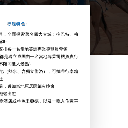
行程特色:
程，
全面探索著名四大古城：
拉巴特、梅
喀叶
安排各一名當地英語專業導覽員帶領
都是獨立成團由一名當地專業司機負責行
不陪同進入景點）
地（熱水、含獨立衛浴），可攜帶行李箱
送
駝，參加當地原居民篝火晚會
輕鬆出遊
七晚酒店或特色里亞德，以及一晚入住豪華