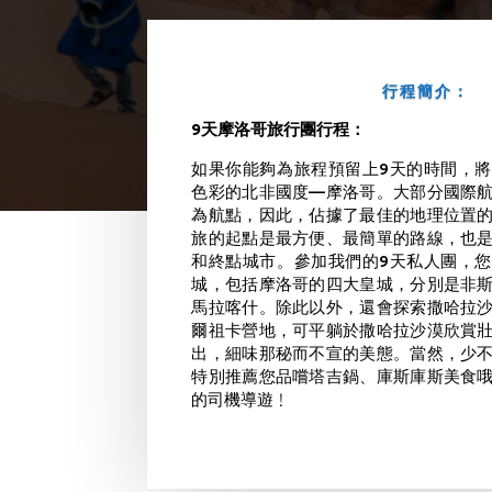
行程簡介：
9天摩洛哥旅行團行程：
如果你能夠為旅程預留上9天的時間，
色彩的北非國度—摩洛哥。大部分國際
為航點，因此，佔據了最佳的地理位置
旅的起點是最方便、最簡單的路線，也
和終點城市。參加我們的9天私人團，
城，包括摩洛哥的四大皇城，分別是非
馬拉喀什。除此以外，還會探索撒哈拉
爾祖卡營地，可平躺於撒哈拉沙漠欣賞
出，細味那秘而不宣的美態。
當然，少
特別推薦您品嚐塔吉鍋、庫斯庫斯美食
的司機導遊﹗