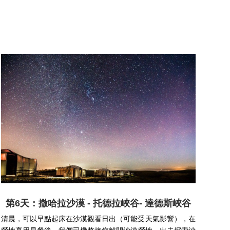
第6天：撒哈拉沙漠 - 托德拉峽谷- 達德斯峽谷
清晨，可以早點起床在沙漠觀看日出（可能受天氣影響），在