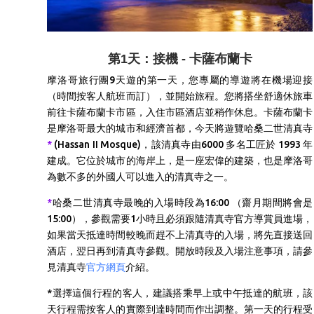
第1天：接機 - 卡薩布蘭卡
摩洛哥旅行團9天遊的第一天，
您專屬的導遊將在機場迎接
（時間按客人航班而訂），並開始旅程。
您將搭坐舒適休旅車
前往卡薩布蘭卡市區，入住市區酒店並稍作休息。
卡薩布蘭卡
是摩洛哥最大的城市和經濟首都，今天將
遊覽哈桑二世清真寺
*
(Hassan II Mosque)，該清真寺由6000 多名工匠於 1993 年
建成。它位於城市的海岸上，是一座宏偉的建築，也是摩洛哥
為數不多的外國人可以進入的清真寺之一。
*
哈桑二世清真寺最晚的入場時段為16:00 （齋月期間將會是
15:00），參觀需要1小時且必須跟隨清真寺官方導賞員進場，
如果當天抵達時間較晚而趕不上清真寺的入場，將先直接送回
酒店，翌日再到清真寺參觀。開放時段及入場注意事項，請參
見
清真寺
官方網頁
介紹。
*選擇這個行程的客人，建議搭乘早上或中午抵達的航班，該
天行程需按客人的實際到達時間而作出調整。第一天的行程受