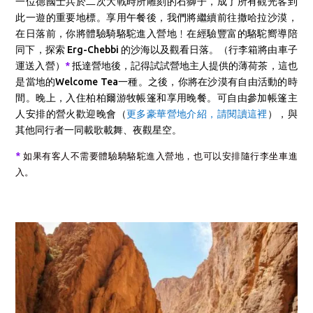
一位德國士兵於二次大戰時所雕刻的石獅子，成了所有觀光客到
此一遊的重要地標。
享用午餐後，我們將繼續前往撒哈拉沙漠，
在日落前，
你將體驗騎駱駝進入營地﹗在經驗豐富的駱駝嚮導陪
同下，探索 Erg-Chebbi 的沙海以及觀看日落。（行李箱將由車子
運送入營）
*
抵達營地後，記得試試營地主人提供的薄荷茶，這也
是當地的Welcome Tea一種。之後，你將在沙漠有自由活動的時
間。
晚上，入住柏柏爾游牧帳篷和享用晚餐。可自由參加帳篷主
人安排的營火歡迎晚會（
更多豪華營地介紹，請閱讀這裡
），與
其他同行者一同載歌載舞、夜觀星空。
*
如果有客人不需要體驗騎駱駝進入營地，也可以安排隨行李坐車進
入。