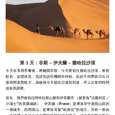
第 3 天：非斯 – 伊夫蘭 – 撒哈拉沙漠
今天在享用早餐後，將離
開非斯，今天將前住撒哈拉沙漠，車程
較長，如需休息，也請告訴司機稍作停頓。由於不同季節日出日
落時間差異較大，為確保今天能在日落前到達，早上出發的時間
或有所調整。
首先，我們會
前往阿特拉斯山脈和伊芙蘭市 （被譽為“法國村莊／
小瑞士”的美麗城鎮）。伊芙蘭（Ifrane）是摩洛哥中南部山區的
一個城市，四周環山，是摩洛哥最“歐洲化”的地方。另有一座由