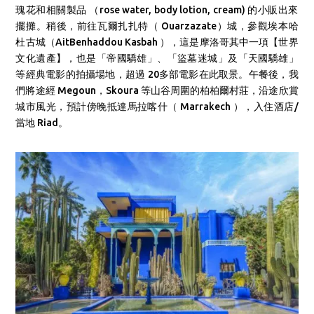
瑰花和相關製品
（
rose water, body lotion, cream)
的小販出來
擺攤。稍後，
前往瓦爾扎扎特（ Ouarzazate）城，參觀埃本哈
杜古城（AitBenhaddou Kasbah ），這是摩洛哥其中一項【世界
文化遺產】，也是「帝國驕雄」、「盜墓迷城」及「天國驕雄」
等經典電影的拍攝場地，超過 20多部電影在此取景。
午餐後，我
們將途經 Megoun，Skoura 等山谷周圍的柏柏爾村莊，沿途欣賞
城市風光，預計傍晚抵達馬拉喀什（ Marrakech ），入住酒店/
當地 Riad。