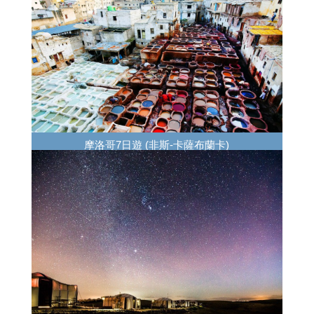
摩洛哥7日遊 (非斯-卡薩布蘭卡)