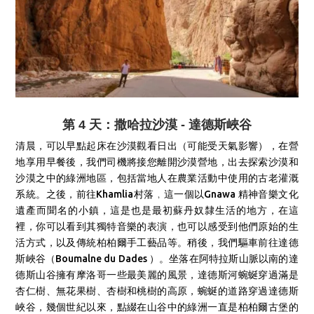
第 4 天：撒哈拉沙漠 - 達德斯峽谷
清晨，可以早點起床在沙漠觀看日出（可能受天氣影響），在營
地享用早餐後，
我們司機將接您
離開沙漠營地，
出去探索沙漠和
沙漠之中的綠洲地區，包括當地人在農業活動中使用的古老灌溉
系統。
之後，
前往Khamlia村落﹐這一個以Gnawa 精神音樂文化
遺產而聞名的小鎮，這是也是最初蘇丹奴隸生活的地方，在這
裡，你可以看到其獨特音樂的表演，也可以感受到他們原始的
生
活方式，以及傳統柏柏爾手工藝品等。
稍後，我們驅車前往達德
斯峽谷（Boumalne du Dades ）。坐落在阿特拉斯山脈以南的達
德斯山谷擁有摩洛哥一些最美麗的風景，達德斯河蜿蜒穿過滿是
杏仁樹、無花果樹、杏樹和桃樹的高原，蜿蜒的道路穿過達德斯
峽谷，幾個世紀以來，點綴在山谷中的綠洲一直是柏柏爾古堡的