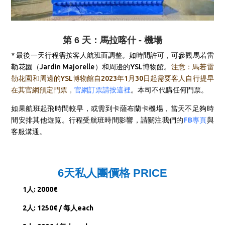
第 6 天：馬拉喀什 - 機場
* 最後一天行程需按客人航班而調整。如時間許可，
可參觀
馬若雷
勒花園（Jardin Majorelle）
和周邊的YSL博物館
。
注意：馬若雷
勒花園和周邊的YSL博物館自2023年1月30日起需要客人自行提早
在其官網預定門票
，
官網訂票請按這裡
。
本司不代購任何門票。
如果航班起飛時間較早，或需到卡薩布蘭卡機場，當天不足夠時
間安排其他遊覧。行程受航班時間影響，請關注我們的
FB專頁
與
客服溝通。
6天私人團價格 PRICE
1人: 2000€
2人: 1250€ / 每人each