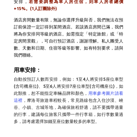
安排，
若需要調整為單人房住宿，則單人房者總價
+15%。(1人訂團除外)
酒店房間數量有限，無論你選擇升級與否，我們無法在預
訂前保證一定訂得到某間酒店。若該酒店房間已滿，我們
將為你安排同等級的酒店。如需指定「特定旅館」或「特
定房間景觀」，可自行預訂酒店，謝謝理解。
私人團受人
數、天數和日期、住宿等級等影響。如有特別要求，請與
我們聯絡。
用車安排：
自動按預訂人數而安排，例如：1至4人將安排5座位車型
(含司機座位)、5至6人將安排7座位車型(含司機座位)，如
此類推，恕不能指定車輛品牌和顏色，
用車參考圖片請看
這裡
，摩洛哥旅遊車程較長，常見路線包含入住沙漠、峽
谷、小鎮、古城等地，為確保旅程舒適，請不要攜帶過量
的行李，建議每位旅客只攜帶一件行李箱，如行李數量過
多，請考慮選擇加錢至座位數量較多的車型。