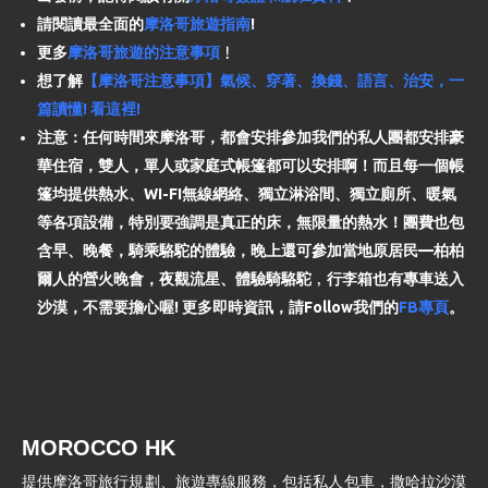
請閱讀最全面的
摩洛哥旅遊指南
!
更多
摩洛哥旅遊的注意事項
﹗
想了解
【摩洛哥注意事項】氣候、穿著、換錢、語言、治安，一
篇讀懂! 看這裡!
注意：任何時間來摩洛哥，都會安排參加我們的私人團都安排豪
華住宿，雙人，單人或家庭式帳篷都可以安排啊！而且每一個帳
篷均提供熱水、WI-FI無線網絡、獨立淋浴間、獨立廁所、暖氣
等各項設備，特別要強調是真正的床，無限量的熱水！團費也包
含早、晚餐，騎乘駱駝的體驗，晚上還可參加當地原居民—柏柏
爾人的營火晚會，夜觀流星、體驗騎駱駝﹐行李箱也有專車送入
沙漠，不需要擔心喔! 更多即時資訊，請Follow我們的
FB專頁
。
MOROCCO HK
提供摩洛哥旅行規劃、旅遊專線服務，包括私人包車，撒哈拉沙漠