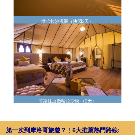
撒哈拉沙漠團（快閃3天）
非斯往返撒哈拉沙漠 （2天）
第一次到摩洛哥旅遊？﹗
6大推薦熱門路線: