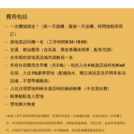
費用包括
一次機場接送
*
（第一天接機，最後一天送機，時間按航班而
訂）
當地英語司機一名 （工作時間8:30-18:00）
交通、燃油費用（含高速、乘坐專屬休閒車，配有空調）
在非斯的當地英語城市講解員一名
所有住宿費用含早餐
（
共5 晚）- 包括入住4 晚酒店或特色Riad
住宿、入住1晚豪華營地（配備熱水、獨立淋浴及洗手間等各項
設備，不需帶備睡袋）
入住沙漠營地和峽谷酒店時的兩頓晚餐 （不含酒水費）
騎乘駱駝進入營地
營地篝火晚會
*如客人們不是同時間抵達或離間，而需安排多於一次接機/送機，或安排多於一位司機工
作，本司將按具體額外的接送時間加收費用，請聯絡客服報價。另請注意，如在旺季期間出
行，行程有可能並不能全程安排同一位司機負責，特別是指機場接送的部分。