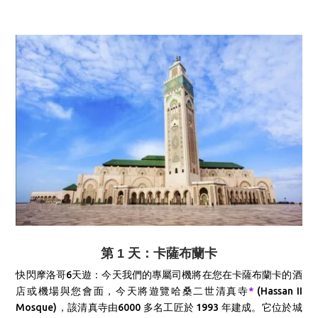
第 1 天：卡薩布蘭卡
快閃摩洛哥6天遊：
今天我們的專屬司機將在您在卡薩布蘭卡的酒
店或機場與您會面，
今天將
遊覽哈桑二世清真寺
*
(Hassan II
Mosque)，該清真寺由6000 多名工匠於 1993 年建成。它位於城