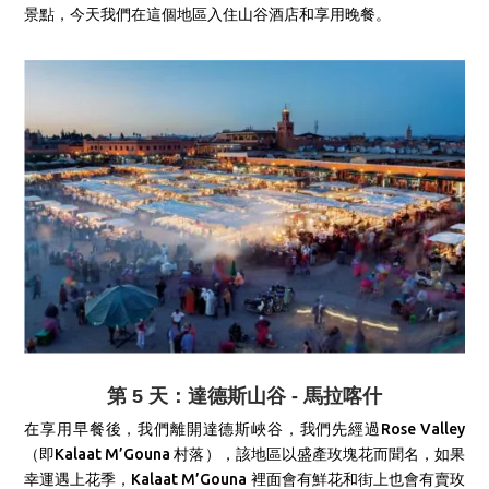
景點，今天我們在這個地區入住山谷酒店和享用晚餐。
第 5 天：達德斯山谷 - 馬拉喀什
在享用早餐後，我們離開達德斯峽谷，我們先經過
Rose Valley
（即
Kalaat M’Gouna
村落
），該地區
以盛產玫塊花而聞名，
如果
幸運遇上花季，
Kalaat M’Gouna
裡面會有鮮花和街上也會有賣玫