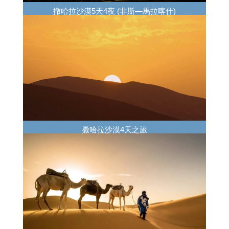
撒哈拉沙漠5天4夜 (非斯—馬拉喀什)
撒哈拉沙漠4天之旅