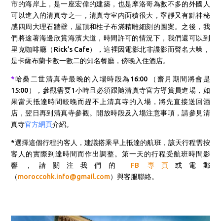
市的海岸上，是一座宏偉的建築，也是摩洛哥為數不多的外國人
可以進入的清真寺之一，清真寺室内面積很大，寧靜又有點神秘
感四周大理石牆壁，屋頂和柱子布滿精雕細刻的圖案。之後，我
們將途著海邊欣賞海濱大道，時間許可的情況下，我們還可以到
里克咖啡廳（Rick’s Cafe），這裡
因電影北非諜影而聲名大噪，
是卡薩布蘭卡數一數二的知名餐廳，
傍晚入住酒店。
*
哈桑二世清真寺最晚的入場時段為16:00 （齋月期間將會是
15:00），參觀需要1小時且必須跟隨清真寺官方導賞員進場，如
果當天抵達時間較晚而趕不上清真寺的入場，將先直接送回酒
店，翌日再到清真寺參觀。開放時段及入場注意事項，請參見
清
真寺
官方網頁
介紹。
*選擇這個行程的客人，建議搭乘早上抵達的航班，該天行程需按
客人的實際到達時間而作出調整。第一天的行程受航班時間影
響，請關注我們的
FB 專頁
或電郵
（
moroccohk.info@gmail.com
）與客服聯絡。