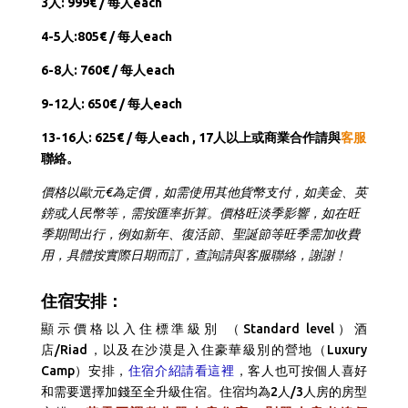
3人: 999€ / 每人each
4-5人:805€ / 每人each
6-8人: 760€ / 每人each
9-12人: 650€ / 每人each
13-16人: 625€ / 每人each ,
17人以上或商業合作請與
客服
聯絡。
價格以歐元€為定價，如需使用其他貨幣支付，如美金、英
鎊或人民幣等，需按匯率折算。價格旺淡季影響，如在旺
季期間出行，例如新年、復活節、聖誕節等旺季需加收費
用，具體按實際日期而訂，查詢請與客服聯絡，謝謝﹗
住宿安排：
顯示價格以入住標準級別 （Standard level）酒
店/Riad，以及在沙漠是入住豪華級別的營地（Luxury
Camp）安排，
住宿介紹請看這裡
，客人也可按個人喜好
和需要選擇加錢至全升級住宿。住宿均為2人/3人房的房型