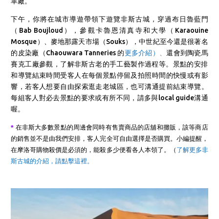
革廠。
下午，你將在城市導遊帶領下遊覽非斯古城，
穿過布日魯藍門
（Bab Boujloud），參觀卡魯恩清真寺和大學（Karaouine
Mosque）、麥地那露天市場（Souks），中世紀至今還是很著名
的皮染廠
（
Chaouwara Tanneries
的
更多介紹）
、
還會到陶瓷馬
賽克工廠參觀，了解非斯古老的
手工藝製作過程等。
景點的安排
和導覽
結束時間受
客人在每個景點停留及拍照時間的快慢或有影
響
，
若客人想要自由探索逛走老城區，
也可溝通提前結束導覽。
每組客人對必去景點的要求或有所不同，請多與local guide溝通
喔。
*
在非斯大多數景點的周邊會同時有售賣商品的店舖和攤販，該等商店
的銷售並不是由我們安排，客人完全可自由選擇是否購買。小編提醒，
在摩洛哥購物殺價是必須的，能殺多少便看各人本領了。
（
了解更多非
斯古城的介紹，請點擊這裡。