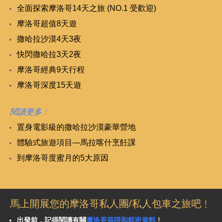
全面探索摩洛哥14天之旅 (NO.1 受歡迎)
摩洛哥超值8天遊
撒哈拉沙漠4天3夜
快閃撒哈拉3天2夜
摩洛哥經典9天行程
摩洛哥深度15天遊
閱讀更多：
置身電影級的撒哈拉沙漠豪華營地
體驗式旅遊項目—馬拉喀什烹飪課
到摩洛哥度蜜月的5大原因
馬上開展您的摩洛哥私人團/私人包車之旅吧﹗
出發前，記得閱讀有關
摩洛哥簽證和航班資料
﹗