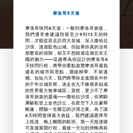
摩洛哥6天遊
快閃摩洛哥6天遊
摩洛哥快閃6天遊：
一般到摩洛哥旅遊，
我們通常會建議預留至少9到12天的時
間，才能從容走訪四大皇城、深入撒哈拉
沙漠、漫遊藍色山城。但如果你真的沒有
那麼長的假期，卻又不想錯過這個北非王
國的魅力——這趟專為你設計的摩洛哥6
天快閃行程，將帶你重點遊覽摩洛哥最負
盛名的城市與景點，濃縮精華、不留遺
憾。
短短六天，我們將帶你走進聞名中外
的千年古城菲斯，迷走在九千條巷弄組成
的世界最大無車城區；當然，更少不了摩
洛哥旅遊的靈魂——撒哈拉沙漠，你將騎
乘駱駝登上金色沙丘，在星空下入住豪華
帳篷，體驗一生難忘的沙漠之夜。
為了讓
6天時間發揮最大效益，我們建議選擇早
上抵達、晚上離開的航班。第一天抵達後
可直接展開行程，最後一天玩到傍晚再前