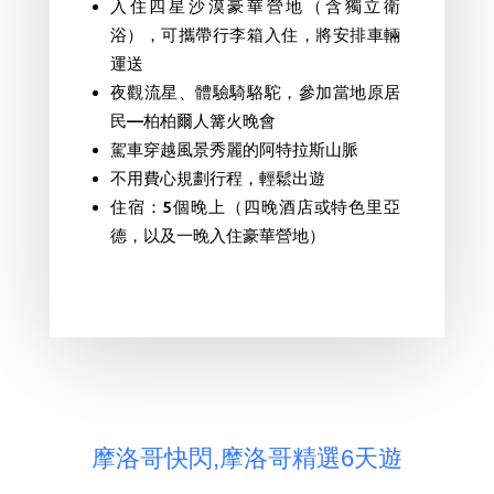
入住四星沙漠豪華營地（含獨立衛
浴），可攜帶行李箱入住，將安排車輛
運送
夜觀流星、體驗騎駱駝，參加當地原居
民—柏柏爾人篝火晚會
駕車穿越風景秀麗的阿特拉斯山脈
不用費心規劃行程，輕鬆出遊
住宿：5個晚上（四晚酒店或特色里亞
德，以及一晚入住豪華營地）
摩洛哥快閃,摩洛哥精選6天遊