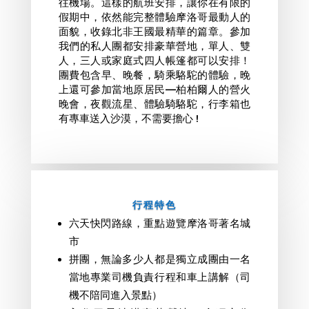
往機場。這樣的航班安排，讓你在有限的
假期中，依然能完整體驗摩洛哥最動人的
面貌，收錄北非王國最精華的篇章。
參加
我們的私人團都安排豪華營地，單人、雙
人，三人或家庭式四人帳篷都可以安排！
團費包含早、晚餐，騎乘駱駝的體驗，晚
上還可參加當地原居民—柏柏爾人的營火
晚會，夜觀流星、體驗騎駱駝，行李箱也
有專車送入沙漠，不需要擔心 !
行程特色
六天快閃路線，重點遊覽摩洛哥著名城
市
拼團，無論多少人都是獨立成團由一名
當地專業司機負責行程和車上講解（司
機不陪同進入景點）