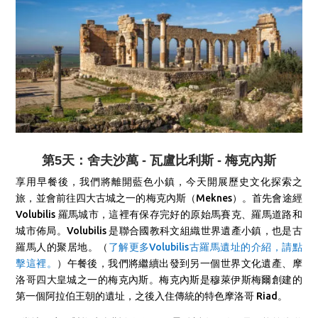
第5天：舍夫沙萬 - 瓦盧比利斯 - 梅克內斯
享用早餐後，我們將離開藍色小鎮，今天開展歷史文化探索之
旅，並會前往四大古城之一的梅克內斯（Meknes）。首先會途經
Volubilis 羅馬城市，這裡有保存完好的原始馬賽克、羅馬道路和
城市佈局。Volubilis 是聯合國教科文組織世界遺產小鎮，也是古
羅馬人的聚居地。（
了解更多Volubilis古羅馬遺址的介紹，請點
擊這裡。
）
午餐後，我們將繼續出發到另一個世界文化遺產、摩
洛哥四大皇城之一的梅克內斯。梅克內斯是穆萊伊斯梅爾創建的
第一個阿拉伯王朝的遺址，之後入住傳統的特色摩洛哥 Riad。