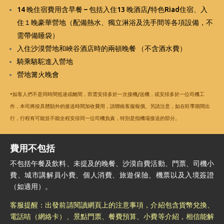
14 晚住宿費用含早餐 – 包括入住13 晚酒店/特色Riad住宿、入
住１晚豪華營地（配備熱水、獨立淋浴及洗手間等各項設備，不
需帶備睡袋）
入住沙漠營地和峽谷酒店時的兩頓晚餐 （不含酒水費）
騎乘駱駝進入營地
營地篝火晚會
*如客人們不是同時間抵達或離間，而需安排多於一次接機/送機，或安排多於一位司機工
作，本司將按具體額外的接送時間加收費用，請聯絡客服報價。另請注意，如在旺季期間出
行，行程有可能並不能全程安排同一位司機負責，特別是指機場接送的部分。
費用不包括
不包括午餐及飲料、未提及的晚餐、沙漠自費活動、門票、司機小
費、城市講解員小費、個人消費、旅遊保險、機票以及入境簽證
（如適用）。
客服提醒：出發前請閱讀網頁上的注意事項，介紹包含貨幣兌換、
電話咭（網絡卡）、景點門票、餐費預算、小費等介紹，相信能解