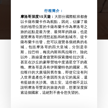
行程簡介：
摩洛哥深度15天遊：
大部分國際航班都會
以卡薩布蘭卡作為航點，因此，佔據了最
佳的地理位置的卡薩布蘭卡作為摩洛哥之
旅的起點是最方便、最簡單的路線，也是
遊覽摩洛哥的理想起點和終點城市。從卡
薩布蘭卡出發，您可以遊覽各個經典的名
城，包括摩洛哥的四大皇城，分別是非
斯，拉巴特，梅克内斯和馬拉喀什。除此
以外，路線還會遊覽和探索撒哈拉沙漠，
甚至在沙丘的豪華營地中度過星空下的夜
晚。摩洛哥是具有伊斯蘭特色的國家，馬
拉喀什的大廣場與舊市集，即使它沒有列
入世界遺產也不會因而失去它的風采，還
有藍鎮舍夫沙萬、德土安。這些都不足以
說明摩洛哥豐富的旅遊內容，想要深度探
索這個國家，這絕對不會令您失望的。