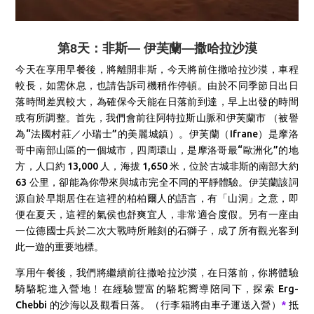
第8天：非斯— 伊芙蘭—撒哈拉沙漠
今天在享用早餐後，將離
開非斯，今天將前住撒哈拉沙漠，車程
較長，如需休息，也請告訴司機稍作停頓。由於不同季節日出日
落時間差異較大，為確保今天能在日落前到達，早上出發的時間
或有所調整。
首先，我們會
前往阿特拉斯山脈和伊芙蘭市 （被譽
為“法國村莊／小瑞士”的美麗城鎮）。伊芙蘭（Ifrane）是摩洛
哥中南部山區的一個城市，四周環山，是摩洛哥最“歐洲化”的地
方，人口約 13,000 人，海拔 1,650 米，位於古城非斯的南部大約
63 公里，卻能為你帶來與城市完全不同的平靜體驗。伊芙蘭該詞
源自於早期居住在這裡的柏柏爾人的語言，有「山洞」之意，即
便在夏天，這裡的氣侯也舒爽宜人，非常適合度假。另有一座由
一位德國士兵於二次大戰時所雕刻的石獅子，成了所有觀光客到
此一遊的重要地標。
享用午餐後，我們將繼續前往撒哈拉沙漠，在日落前，
你將體驗
騎駱駝進入營地﹗在經驗豐富的駱駝嚮導陪同下，探索 Erg-
Chebbi 的沙海以及觀看日落。（行李箱將由車子運送入營）
*
抵