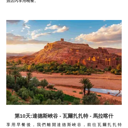
酒店內享用晚餐。
第10天:達德斯峽谷 - 瓦爾扎扎特 - 馬拉喀什
享用早餐後，我們離開達德斯峽谷，前往瓦爾扎扎特