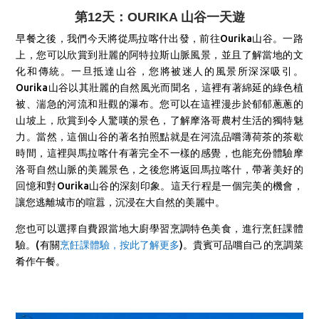
第12天：OURIKA 山谷一天遊
早餐之後，我們今天將從馬拉喀什出發，前往Ourika山谷。
一路
上，您可以欣賞到壯麗的阿特拉斯山脈風景，並且了解當地的文
化和傳統。一旦抵達山谷，您將被迷人的風景所深深吸引。
Ourika山谷以其壯麗的自然風光而聞名，這裡有著綿延的綠色植
被、湍急的河流和壯觀的瀑布。您可以在這裡漫步於郁郁蔥蔥的
山坡上，欣賞到令人驚嘆的景色，了解摩洛哥農村生活的獨特魅
力。
當然，這個山谷的著名拍照點就是在河流品嚐薄荷茶的茶歇
時間，這裡與馬拉喀什有著完全不一樣的感覺，也能充份體驗摩
洛哥自然山脈的美麗景色，之後您將返回馬拉喀什，帶著美好的
回憶和對Ourika山谷的深刻印象。這天行程是一個完美的機會，
讓您逃離城市的喧囂，沉浸在大自然的美麗中。
您也可以選擇自費
跟當地大廚學習烹調特色美食，進行烹飪課體
驗。(有關
烹飪課體驗
，按此了解更多
)。貴賓可品嚐自己的烹調菜
肴作午餐。