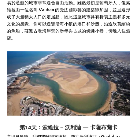
易於通航的城市非常適合自由活動。雖然最初是葡萄牙人，但索
維拉由一位名叫 Vauban 的受法國影響的建築師加固，並且還形
成了大量猶太人口的定居點，因此這座城市具有折衷主義和多元
文化的感覺。你可以遊覽沿海小鎮的港口和沙灘，沿途欣賞繽紛
的魚船，莊嚴古老海岸旁的堡壘與古城的蜿蜒小巷，傍晚入住酒
店。
第14天：索維拉 – 沃利迪 — 卡薩布蘭卡
享用早餐後，我們將離開索維拉，前往沃利迪耶（Oualidia）。