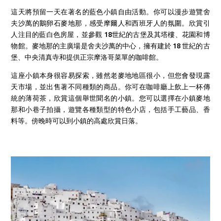
這天將預留一天在著名的藍色小鎮自由活動。
你可以漫步遊覽舍
夫沙萬的鵝卵石麥地那，感受摩爾人和西班牙人的氛圍。欣賞引
人注目的藍白色房屋，並參觀 18世紀的古堡及其塔樓、花園和博
物館。麥地那的主廣場是舍夫沙萬的中心，擁有建於 18 世紀的古
堡、中央清真寺和提供正宗摩洛哥菜單的咖啡館。
這座小鎮本身很容易探索，雖然老麥地地區很小，但您會發現露
天市場，並出售著不同種類的商品。
你可在咖啡廳上飲上一杯傳
統的薄荷茶，欣賞這個舉世聞名的小鎮。您可以選擇在小鎮麥地
那和小巷子拍攝，遊覽各種類型的特色小店，包括手工藝品、香
料等。傍晚時可以到小鎮的高處欣賞日落。