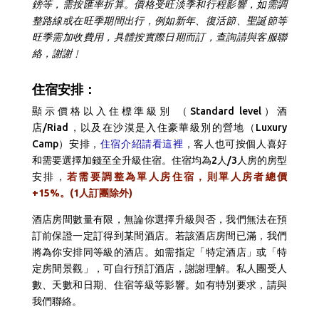
鎊等，需按匯率折算。價格受旺淡季和行程影響，如需調
整路線或在旺季期間出行，例如新年、復活節、聖誕節等
旺季需加收費用，具體按實際日期而訂，查詢請與客服聯
絡，謝謝﹗
住宿安排：
顯示價格以入住標準級別 （Standard level）酒
店/Riad，以及在沙漠是入住豪華級別的營地（Luxury
Camp）安排，
住宿介紹請看這裡
，客人也可按個人喜好
和需要選擇加錢至全升級住宿。住宿均為2人/3人房的房型
安排，
若需要調整為單人房住宿，則單人房者總價
+15%。(1人訂團除外)
酒店房間數量有限，無論你選擇升級與否，我們無法在預
訂前保證一定訂得到某間酒店。若該酒店房間已滿，我們
將為你安排同等級的酒店。如需指定「特定酒店」或「特
定房間景觀」，可自行預訂酒店，謝謝理解。
私人團受人
數、天數和日期、住宿等級等影響。如有特別要求，請與
我們聯絡。