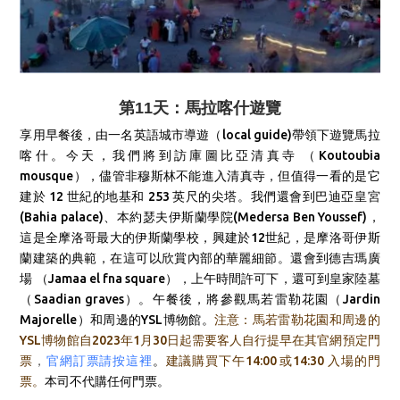
第11天：馬拉喀什遊覽
享用早餐後，由一名英語城市導遊（local guide)帶領下遊覽馬拉
喀什。今天，我們將到訪
庫圖比亞清真寺 （Koutoubia
mousque），儘管非穆斯林不能進入清真寺，但值得一看的是它
建於 12 世紀的地基和 253 英尺的尖塔。我們還會到巴迪亞皇宮
(Bahia palace)、本約瑟夫伊斯蘭學院(Medersa Ben Youssef)，
這是全摩洛哥最大的伊斯蘭學校，興建於12世紀，是摩洛哥伊斯
蘭建築的典範，在這可以欣賞內部的華麗細節。還會到德吉瑪廣
場 （Jamaa el fna square），上午時間許可下，還可到皇家陸墓
（Saadian graves）。午餐後，將
參觀馬若雷勒花園（Jardin
Majorelle）
和周邊的YSL博物館。
注意：馬若雷勒花園和周邊的
YSL博物館自2023年1月30日起需要客人自行提早在其官網預定門
票
，
官網訂票請按這裡
。
建議購買下午14:00 或14:30 入場的門
票。
本司不代購任何門票。