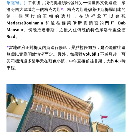
擊這裡。）
午餐後，我們將繼續出發到另一個世界文化遺產、摩
洛哥四大皇城之一的梅克內斯
*
。梅克內斯是穆萊伊斯梅爾創建的
第一個阿拉伯王朝的遺址，在這裡您可以參觀
MedersaBouInania 和通往穆萊伊斯梅爾宮的門戶 Bab
Mansour。傍晚抵達非斯，之後入住傳統的特色摩洛哥里亞德
Riad。
*
當地政府正對梅克內斯進行修緝，景點暫停開放，是否能前往遊
覧需以實際開放情況而定。另外，如果對Volubilis 不感興趣，可
與司機溝通多留半天在藍色小鎮，中午直接前往非斯，大約4小時
車程。