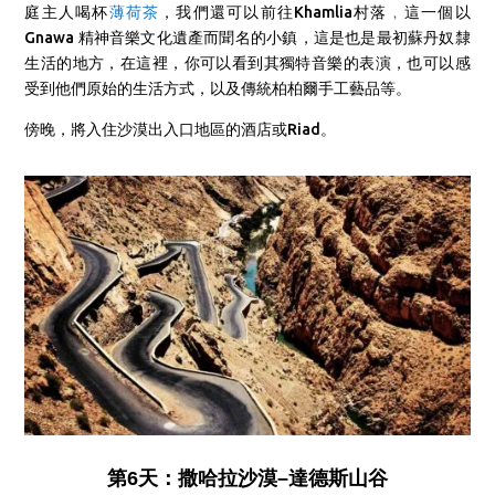
庭主人喝杯
薄荷茶
，我們還可以前往Khamlia村落﹐這一個以
Gnawa 精神音樂文化遺產而聞名的小鎮，這是也是最初蘇丹奴隸
生活的地方，在這裡，你可以看到其獨特音樂的表演，也可以感
受到他們原始的
生活方式，以及傳統柏柏爾手工藝品等。
傍晚，將入住沙漠出入口地區的酒店或Riad。
第6天：撒哈拉沙漠–達德斯山谷