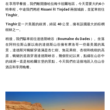
在享用早餐後，我們離開撒哈拉梅卡祖爾地區，今天需要大約6小
時車程，中途我們將
經 Rissani 和 Tinjdad 兩個城鎮，並駕車前往
Tinghir。
Tinghir是一片美麗的綠洲，綿延 40 公里，擁有該國最大的棕櫚
樹林之一。
稍後，我們驅車前往達德斯峽谷（Boumalne du Dades ）。坐落
在阿特拉斯山脈以南的達德斯山谷擁有摩洛哥一些最美麗的風
景，達德斯河蜿蜒穿過滿是杏仁樹、無花果樹、杏樹和桃樹的高
原，蜿蜒的道路穿過達德斯峽谷，幾個世紀以來，點綴在山谷中
的綠洲一直是柏柏爾古堡的景點，今天我們在這個地區入住山谷
酒店和享用晚餐。