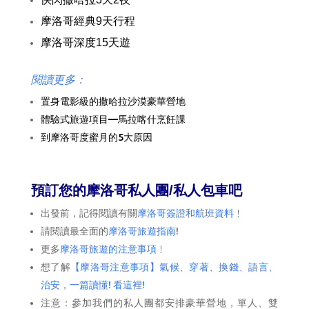
摩洛哥經典9天行程
摩洛哥深度15天遊
閱讀更多：
置身電影級的撒哈拉沙漠豪華營地
體驗式旅遊項目—馬拉喀什烹飪課
到摩洛哥度蜜月的5大原因
預訂您的摩洛哥私人團/私人包車吧
出發前，記得閱讀有關
摩洛哥簽證和航班資料
﹗
請閱讀最全面的
摩洛哥旅遊指南
!
更多
摩洛哥旅遊的注意事項
﹗
想了解
【摩洛哥注意事項】氣候、穿著、換錢、語言、
治安，一篇讀懂! 看這裡!
注意：參加我們的私人團都安排豪華營地，單人、雙