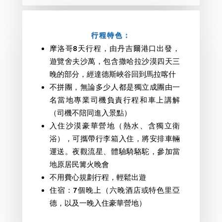
行程特色：
摩洛哥8天行程，由丹吉爾港口出發，
遊覽舍夫沙萬，包含撒哈拉沙漠四天三
晚的部分，經達德斯峽谷回到馬拉喀什
不拼團，無論多少人都是獨立成團由一
名當地專業司機負責行程和車上講解
（司機不陪同進入景點）
入住沙漠豪華營地（熱水、含獨立衛
浴），可攜帶行李箱入住，將安排車輛
運送。夜觀流星、體驗騎駱駝，參加當
地原居民篝火晚會
不用費心規劃行程，輕鬆出遊
住宿：7個晚上（六晚酒店或特色里亞
德，以及一晚入住豪華營地）