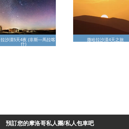
拉沙漠5天4夜 (非斯—馬拉喀
撒哈拉沙漠4天之旅
什)
預訂您的摩洛哥私人團/私人包車吧