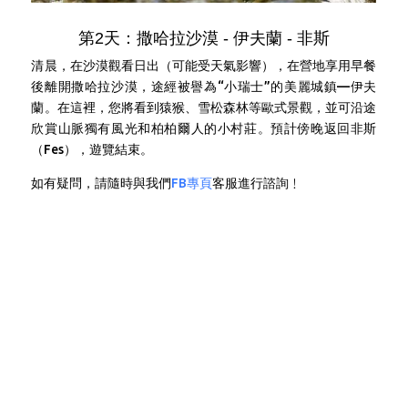
第2天：撒哈拉沙漠 - 伊夫蘭 - 非斯
清晨，在沙漠觀看日出（可能受天氣影響），在營地享用早餐
後離開撒哈拉沙漠，途經被譽為“小瑞士”的美麗城鎮—伊夫
蘭。在這裡，您將看到猿猴、雪松森林等歐式景觀，並可沿途
欣賞山脈獨有風光和柏柏爾人的小村莊。預計傍晚返回非斯
（Fes），遊覽結束。
如有疑問，請隨時與我們
FB專頁
客服進行諮詢﹗