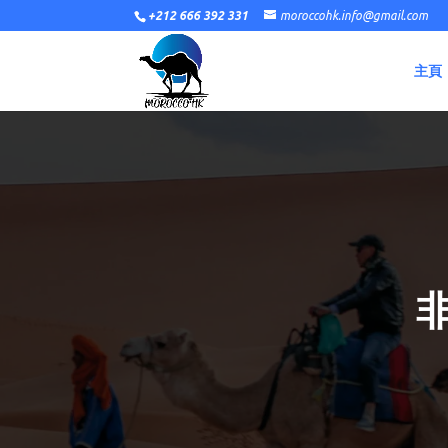
+212 666 392 331
moroccohk.info@gmail.com
主頁