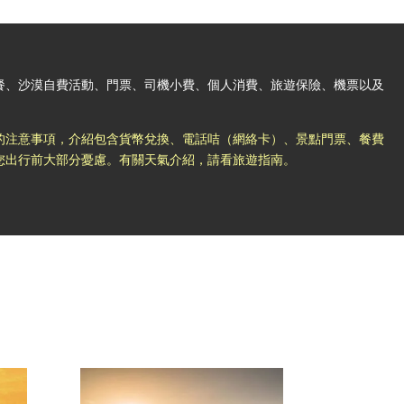
餐、沙漠自費活動、門票、司機小費、個人消費、旅遊保險、機票以及
的注意事項，介紹包含貨幣兌換、電話咭（網絡卡）、景點門票、餐費
您出行前大部分憂慮。有關天氣介紹，請看旅遊指南。