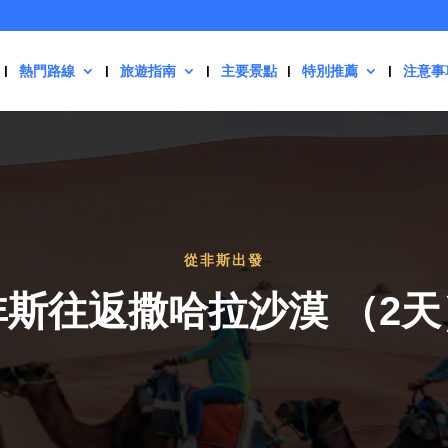
熱門路線
旅遊指南
主要景點
特別推薦
注意事
從非斯出發
非斯往返撒哈拉沙漠 （2天