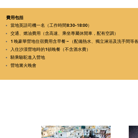
費用包括
當地英語司機一名
（工作時間8:30-18:00）
交通、燃油費用（含高速、乘坐專屬休閒車，配有空調）
1 晚豪華營地住宿費用含早餐 – （配備熱水、獨立淋浴及洗手間
入住沙漠營地時的1頓晚餐（不含酒水費）
騎乘駱駝進入營地
營地篝火晚會