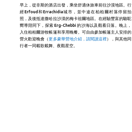
早上，從非斯的酒店出發，乘坐舒適休旅車前往沙漠地區。行
經Erfoud和Errachidia城市，並中途在柏柏爾村落停留拍
照，及後抵達撒哈拉沙漠的梅卡祖爾地區。在經驗豐富的駱駝
嚮導陪同下，探索 Erg-Chebbi 的沙海以及觀看日落。晚上，
入住柏柏爾游牧帳篷和享用晚餐。可自由參加帳篷主人安排的
營火歡迎晚會（
更多豪華營地介紹，請閱讀這裡
），與其他同
行者一同載歌載舞、夜觀星空。