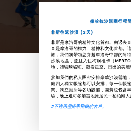
撒哈拉沙漠團行程
非斯往返沙漠 (2天)
非斯是摩洛哥的精神文化首都。由過去
直是摩洛哥的權力、精神和文化首都。
旅，我們將帶領您穿越摩洛哥中部的阿
沙漠地區，並且入住梅爾祖卡（MERZO
地，體驗騎駱駝、觀看星空、日出的美麗
參加我們的私人團都安排豪華沙漠營地
庭四人獨立帳篷都可以安排，每一個帳
間、獨立廁所等各項設備，團費也包含
驗，晚上還可參加當地原居民—柏柏爾人
#不適用需搭乘飛機的客戶。