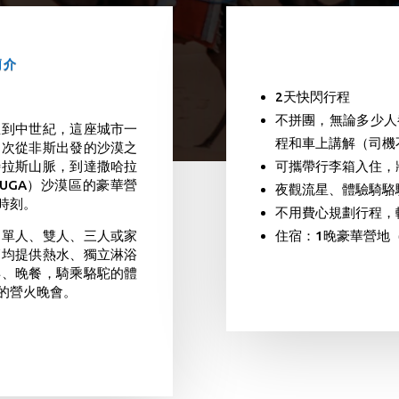
簡介
2天快閃行程
不拼團，無論多少人
直到中世紀，這座城市一
程和車上講解（司機
這次從非斯出發的沙漠之
特拉斯山脈，到達撒哈拉
可攜帶行李箱入住，
UGA）沙漠區的豪華營
夜觀流星、體驗騎駱
時刻。
不用費心規劃行程，
，單人、雙人、三人或家
住宿：1晚豪華營地
篷均提供熱水、獨立淋浴
早、晚餐，騎乘駱駝的體
的營火晚會。