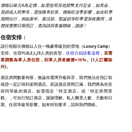
價格以歐元€為定價，如需使用其他貨幣支付定金，如美金、
英鎊或人民幣等，需按匯率折算。價格旺淡季影響，如在旺季
期間出行，例如新年、復活節、聖誕節等旺季需加收費用，具
體按實際日期而訂，查詢請與客服聯絡，謝謝﹗
住宿安排：
該行程顯示價格以入住一晚豪華級別的營地（Luxury Camp）
安排。住宿均為2人/3人房的房型，
住宿介紹請看這裡
，
若需
要調整為單人房住宿，則單人房者總價+15%。(1人訂團除
外)。
酒店房間數量有限，無論你選擇升級與否，我們無法在預訂前
保證一定訂得到某間酒店。若該酒店房間已滿，我們將為你安
排同等級的酒店。如需指定「特定酒店」或「特定房間景
觀」，可自行預訂酒店，謝謝理解。
私人團受人數、天數和日
期、住宿等級等影響。如有特別要求，請與我們聯絡。