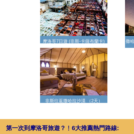
摩洛哥7日遊 (非斯-卡薩布蘭卡)
撒哈
非斯往返撒哈拉沙漠 （2天）
第一次到摩洛哥旅遊？﹗
6大推薦熱門路線: