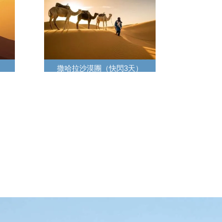
撒哈拉沙漠團（快閃3天）