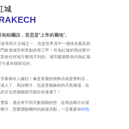
紅城
RAKECH
柏柏爾語，意思是“上帝的屬地”。
摩洛哥四大古城之一，也是世界其中一個排名最高的
熱門旅遊城市和景點的首三甲﹗作為紅城的馬拉喀什
在其他任何地方都找不到的。城市建築顏色均為紅褐
至今基本保留完好。
天市集都令人瘋狂！像是美麗的燈飾店或是香料店，
太迷人了。馬拉喀什，也是塗鴉藝術的天然展場，在
色的文化塗鴉牆就可能在你身邊了！
常豐富，適合有不同天數假期的您，
從馬拉喀什出發
拉喀什，想要體驗獨特的旅遊活動，一定要參加
特色
﹗