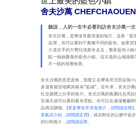
世上最美的藍色小鎮
舍夫沙萬 CHEFCHAOUE
聽說，人的一生中必要到訪舍夫沙萬一次
舍夫沙萬
，是摩洛哥最浪漫的地方。這座「藍色
這裡，你可以看到千萬種不同的
藍色
。如果想要
大道右手的方嚮往清真寺走去，整座藍色小鎮
點一絲絲憂傷的藍色小鎮。這古老的山城放眼
不一樣的視覺效果。
舍夫沙萬的意思是角，指聳立在摩洛哥北部這個小山
多遊客親切地將其稱為“藍城”。近年來，舍夫沙
社交媒體上分享的相片。舍夫沙萬的氛圍比在馬拉
至兩天就可以看到看有景點。你可以在廣場餐廳和
品商店購物。
(
更多摩洛哥美食推介，請閱讀這裡
)
蒸氣浴介紹，請閱讀這裡
)
，或在附近的山脈中徒步
的行程推介，
請閱讀這裡
。