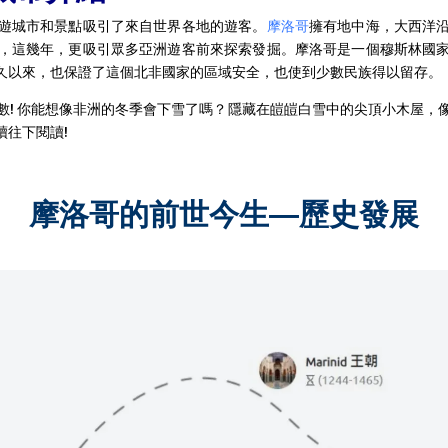
遊城市和景點吸引了來自世界各地的遊客。
摩洛哥
擁有地中海，大西洋
，這幾年，更吸引眾多亞洲遊客前來探索發掘。摩洛哥是一個穆斯林國
久以來，也保證了這個北非國家的區域安全，也使到少數民族得以留存。
數! 你能想像非洲的冬季會下雪了嗎？隱藏在皚皚白雪中的尖頂小木屋，
續往下閱讀!
摩洛哥的前世今生—歷史發展