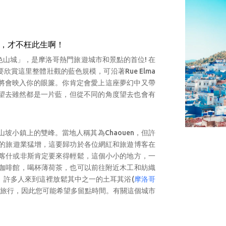
N
，才不枉此生啊！
山城」，是摩洛哥熱門旅遊城市和景點的首位! 在
欣賞這里整體壯觀的藍色規模，可沿著Rue Elma
將會映入你的眼簾。你肯定會愛上這座夢幻中又帶
望去雖然都是一片藍，但從不同的角度望去也會有
坡小鎮上的雙峰。當地人稱其為Chaouen，但許
萬的旅遊業猛增，這要歸功於各位網紅和旅遊博客在
喀什或非斯肯定要來得輕鬆，這個小小的地方，一
咖啡館，喝杯薄荷茶，也可以前往附近木工和紡織
。許多人來到這裡放鬆其中之一的土耳其浴
(
摩洛哥
旅行，因此您可能希望多留點時間。有關這個城市