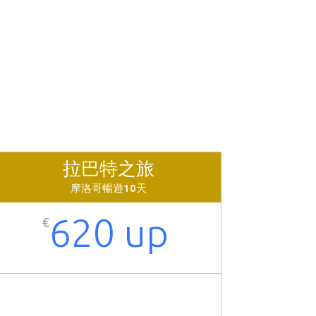
拉巴特之旅
摩洛哥暢遊10天
620 up
€