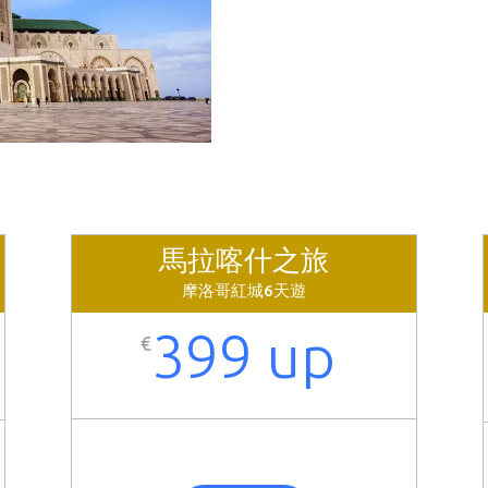
馬拉喀什之旅
摩洛哥紅城6天遊
399 up
€