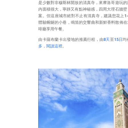
是少數對非穆斯林開放的清真寺，來摩洛哥遊玩的
内面積很大，寧靜又有點神秘感，四周大理石牆壁
案。但這座城市絕對不止有清真寺，建議您花上1
體驗蜿蜒的小巷，鳴笛的交響曲和新鮮香料散佈在城市中
啡廳享用午餐。
由卡薩布蘭卡出發地的推薦行程，由
8
天
至
15
日
均
多，閱讀這裡
。