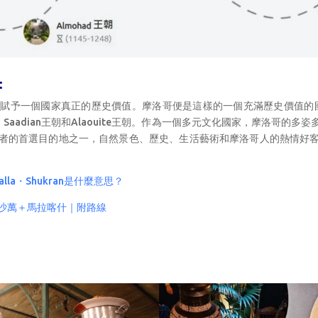
：
予一個國家真正的歷史價值。摩洛哥便是這樣的一個充滿歷史價值的國家。
inid王朝、Saadian王朝和Alaouite王朝。作為一個多元文化國家，摩
者的首選目的地之一，自然景色、歷史、生活藝術和摩洛哥人的熱情好
la・Shukran是什麼意思？
夫沙萬＋馬拉喀什｜附路線