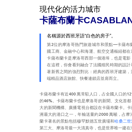
現代化的活力城市
卡薩布蘭卡
CASABLA
名稱源於西班牙語“白色的房子”。
第2位的摩洛哥熱門旅遊城市和景點—卡薩布
國工商、金融中心和海運、航空交通樞紐都在
卡薩布蘭卡是摩洛哥西部一個港埠，也是電影
在這裡，你會看到融合了法國殖民時期的設計
著新舊之間的強烈對比：經典的西班牙建築，
端精品酒店旅館、快餐連鎖店並肩而立。
卡薩布蘭卡有近400 萬常駐人口，占全國人口的1
的46%。卡薩布蘭卡也是摩洛哥的新聞、文化首
大的新聞機構、廣播電視台都設在卡薩布蘭卡。卡
洲最大的港口之一，年輸送量約2000 萬噸，占摩
蘭卡著名的景點包括穆罕默德五世廣場和
哈桑二世
第三大、摩洛哥最一大清真寺，也是世界唯一建在