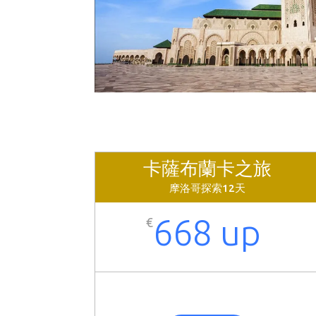
卡薩布蘭卡之旅
摩洛哥探索12天
668 up
€