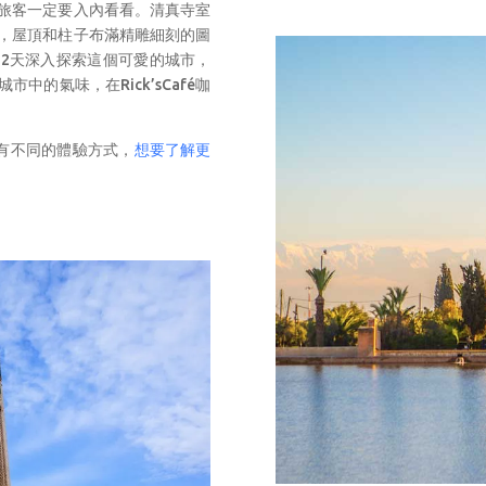
旅客一定要入內看看。清真寺室
，屋頂和柱子布滿精雕細刻的圖
-2天深入探索這個可愛的城市，
的氣味，在Rick’sCafé咖
有不同的體驗方式，
想要了解更