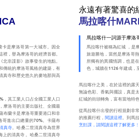
永遠有著驚喜的
NCA
馬拉喀什
MAR
馬拉喀什一詞源于摩洛哥
蘭卡是摩洛哥第一大城市。因全
馬拉喀什被稱為紅城 ，是
這裡，譽為摩洛哥的經濟首都。
旅遊勝地，當然是摩洛哥
《北非諜影》故事發生的地點。
所獨有的異國情調，也是
和傳統的摩洛哥風格的建築，有
色，城牆在
1126
年建成，
清真寺和歷史悠久的麥地那與高
馬拉喀什之美，在於這裡的露
無論色彩、香氣與擺設，真是
2%，其工業人口占全國工業人口
紅城的街頭轉角，富有當地特
都，摩洛哥的主要出版社、全國最
從馬拉喀什出發的行程規劃非
薩布蘭卡是摩洛哥重要港口和非
的推薦行程，
閱讀這裡
。到馬
洛哥進出口總量的70%。卡薩布
烹飪課，請閱讀這裡了解更多
清真寺
。哈桑二世清真寺為世界
海上的清真寺 。哈桑二世清真寺